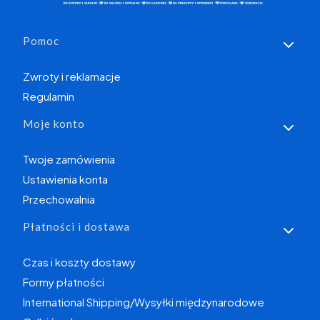
Linki w stopce
Pomoc
Zwroty i reklamacje
Regulamin
Moje konto
Twoje zamówienia
Ustawienia konta
Przechowalnia
Płatności i dostawa
Czas i koszty dostawy
Formy płatności
International Shipping/Wysyłki międzynarodowe