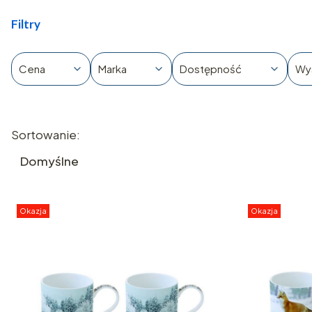
Filtry
Cena
Marka
Dostępność
Wy
Koniec filtrów
Lista produktów
Sortowanie:
Domyślne
Okazja
Okazja