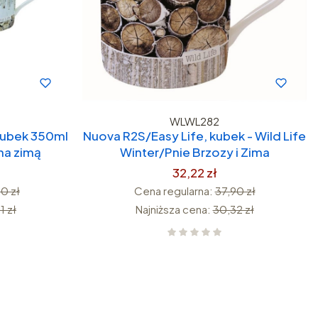
WLWL282
kubek 350ml
Nuova R2S/Easy Life, kubek - Wild Life
na zimą
Winter/Pnie Brzozy i Zima
32,22 zł
0 zł
Cena regularna:
37,90 zł
1 zł
Najniższa cena:
30,32 zł