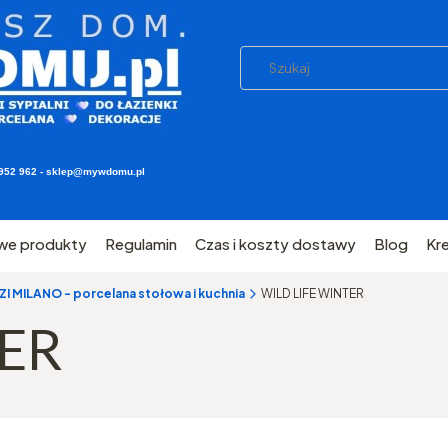
03 952 962 - sklep@mywdomu.pl
we produkty
Regulamin
Czas i koszty dostawy
Blog
Kr
 MILANO - porcelana stołowa i kuchnia
WILD LIFE WINTER
TER