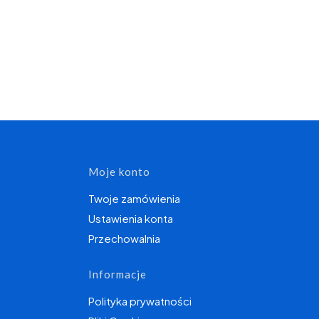
topce
Moje konto
Twoje zamówienia
Ustawienia konta
Przechowalnia
Informacje
Polityka prywatności