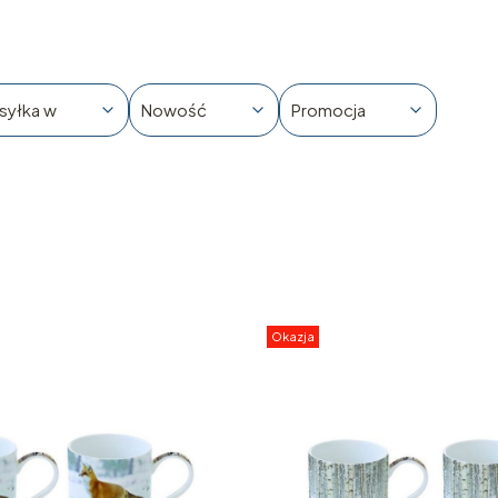
syłka w
Nowość
Promocja
Okazja