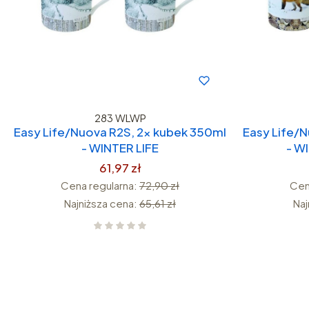
283 WLWP
Easy Life/Nuova R2S, 2x kubek 350ml
Easy Life/
- WINTER LIFE
- WI
61,97 zł
Cena regularna:
72,90 zł
Cen
Najniższa cena:
65,61 zł
Naj