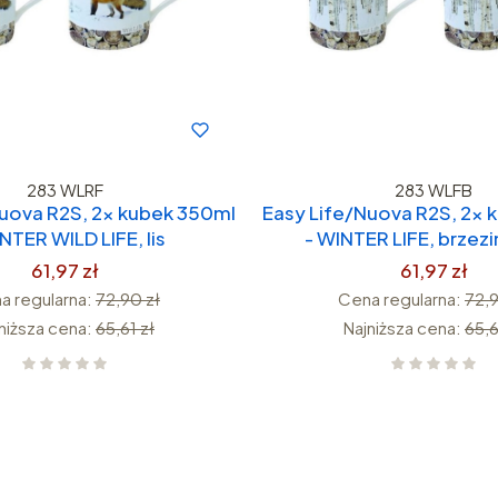
283 WLRF
283 WLFB
Nuova R2S, 2x kubek 350ml
Easy Life/Nuova R2S, 2x 
NTER WILD LIFE, lis
- WINTER LIFE, brzezi
61,97 zł
61,97 zł
a regularna:
72,90 zł
Cena regularna:
72,9
niższa cena:
65,61 zł
Najniższa cena:
65,6