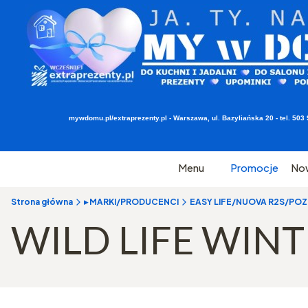
mywdomu.pl/extraprezenty.pl - Warszawa, ul. Bazyliańska 20 - tel. 5
Menu
Promocje
No
Strona główna
▸ MARKI/PRODUCENCI
EASY LIFE/NUOVA R2S/POZZI
WILD LIFE WIN