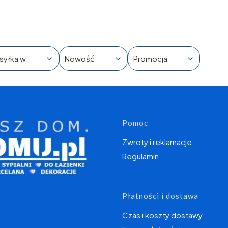
syłka w
Nowość
Promocja
Linki w s
Pomoc
Zwroty i reklamacje
Regulamin
Płatności i dostawa
Czas i koszty dostawy