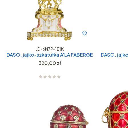
JD-6N7P-1EJK
DASO, jajko-szkatułka A'LA FABERGE
DASO, jajk
Cena
320,00 zł