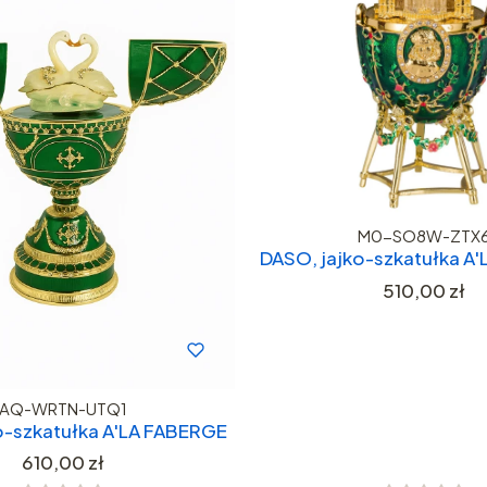
M0-SO8W-ZTX
DASO, jajko-szkatułka A
Cena
510,00 zł
AQ-WRTN-UTQ1
o-szkatułka A'LA FABERGE
Cena
610,00 zł