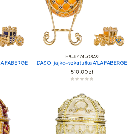
H8-KY74-08A9
'LA FABERGE
DASO, jajko-szkatułka A'LA FABERGE
Cena
510,00 zł