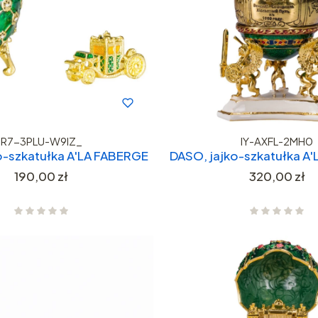
R7-3PLU-W9IZ_
IY-AXFL-2MH0
o-szkatułka A'LA FABERGE
DASO, jajko-szkatułka A
Cena
Cena
190,00 zł
320,00 zł