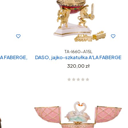
TA-I660-A15L
LA FABERGE,
DASO, jajko-szkatułka A'LA FABERGE
Cena
320,00 zł