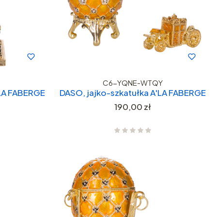
C6-YQNE-WTQY
'LA FABERGE
DASO, jajko-szkatułka A'LA FABERGE
Cena
190,00 zł