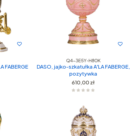
Q4-3E5Y-H80K
'LA FABERGE
DASO, jajko-szkatułka A'LA FABERGE,
pozytywka
Cena
610,00 zł