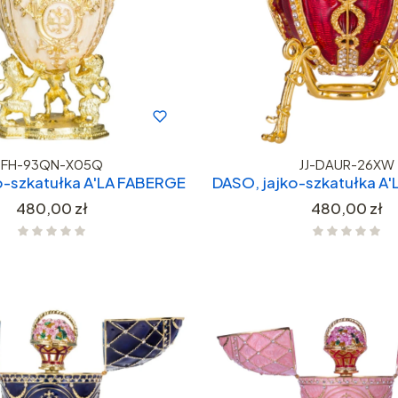
FH-93QN-X05Q
JJ-DAUR-26XW
o-szkatułka A'LA FABERGE
DASO, jajko-szkatułka A
Cena
Cena
480,00 zł
480,00 zł