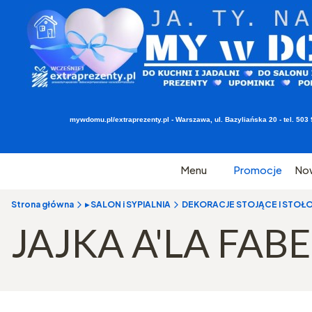
mywdomu.pl/extraprezenty.pl - Warszawa, ul. Bazyliańska 20 - tel. 5
Menu
Promocje
No
Strona główna
▸ SALON i SYPIALNIA
DEKORACJE STOJĄCE I STOŁ
JAJKA A'LA FAB