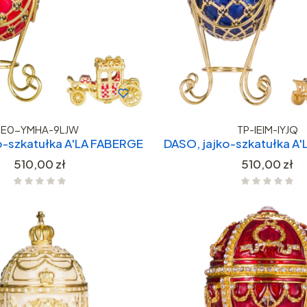
E0-YMHA-9LJW
TP-IEIM-IYJQ
o-szkatułka A'LA FABERGE
DASO, jajko-szkatułka A
Cena
Cena
510,00 zł
510,00 zł