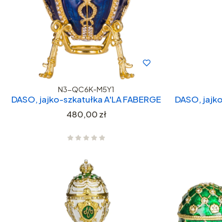
N3-QC6K-M5Y1
DASO, jajko-szkatułka A'LA FABERGE
DASO, jajk
Cena
480,00 zł