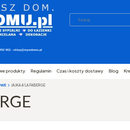
03 952 962 - sklep@mywdomu.pl
we produkty
Regulamin
Czas i koszty dostawy
Blog
Kr
OWE
JAJKA A'LA FABERGE
ERGE