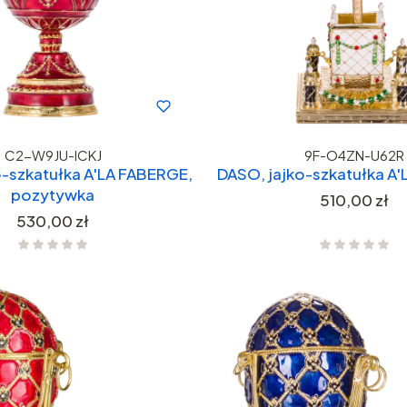
C2-W9JU-ICKJ
9F-O4ZN-U62R
o-szkatułka A'LA FABERGE,
DASO, jajko-szkatułka A
pozytywka
Cena
510,00 zł
Cena
530,00 zł