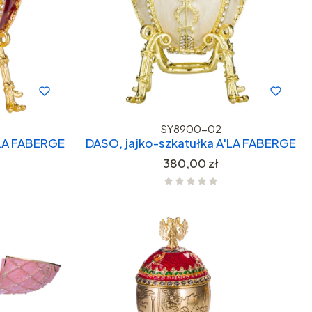
SY8900-02
'LA FABERGE
DASO, jajko-szkatułka A'LA FABERGE
Cena
380,00 zł