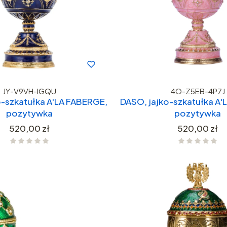
JY-V9VH-IGQU
4O-Z5EB-4P7J
o-szkatułka A'LA FABERGE,
DASO, jajko-szkatułka A'
pozytywka
pozytywka
Cena
Cena
520,00 zł
520,00 zł