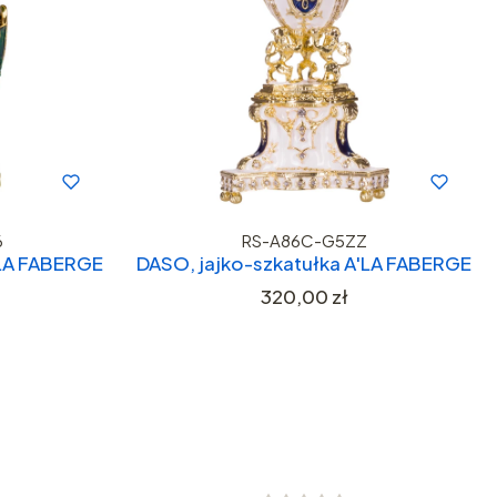
6
RS-A86C-G5ZZ
'LA FABERGE
DASO, jajko-szkatułka A'LA FABERGE
Cena
320,00 zł