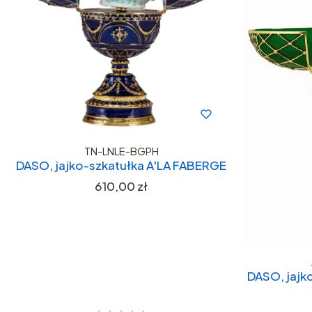
TN-LNLE-BGPH
DASO, jajko-szkatułka A'LA FABERGE
Cena
610,00 zł
DASO, jajk