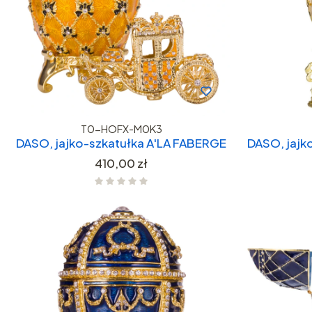
T0-HOFX-M0K3
DASO, jajko-szkatułka A'LA FABERGE
DASO, jajk
Cena
410,00 zł