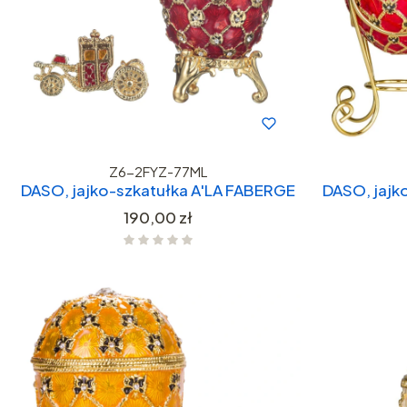
Z6-2FYZ-77ML
DASO, jajko-szkatułka A'LA FABERGE
DASO, jajk
Cena
190,00 zł