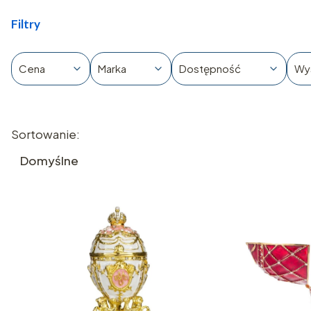
Filtry
Cena
Marka
Dostępność
Wy
Koniec filtrów
Lista produktów
Sortowanie:
Domyślne