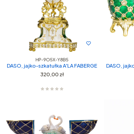
HP-9O5X-Y8B5
DASO, jajko-szkatułka A'LA FABERGE
DASO, jajk
Cena
320,00 zł