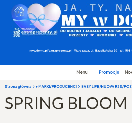
mywdomu.pl/extraprezenty.pl - Warszawa, ul. Bazyliańska 20 - tel. 5
Menu
Promocje
No
Strona główna
▸ MARKI/PRODUCENCI
EASY LIFE/NUOVA R2S/POZZI
SPRING BLOOM