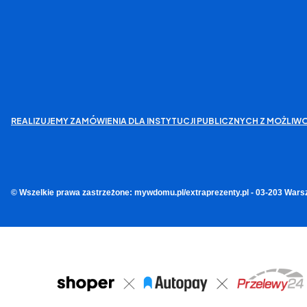
REALIZUJEMY ZAMÓWIENIA DLA INSTYTUCJI PUBLICZNYCH Z MOŻL
© Wszelkie prawa zastrzeżone: mywdomu.pl/extraprezenty.pl - 03-203 Wars