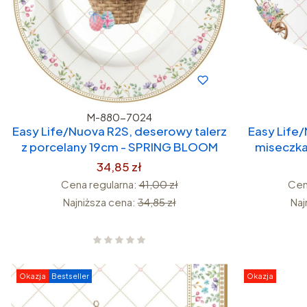
M-880-7024
Easy Life/Nuova R2S, deserowy talerz
Easy Life
z porcelany 19cm - SPRING BLOOM
miseczk
34,85 zł
Cena regularna:
41,00 zł
Cen
Najniższa cena:
34,85 zł
Naj
Okazja
Bestseller
Okazja