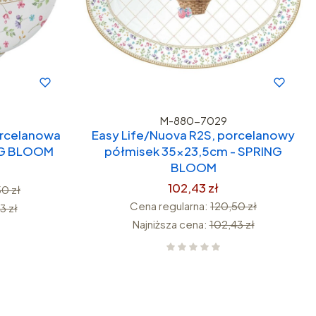
M-880-7029
orcelanowa
Easy Life/Nuova R2S, porcelanowy
NG BLOOM
półmisek 35x23,5cm - SPRING
BLOOM
102,43 zł
0 zł
Cena regularna:
120,50 zł
3 zł
Najniższa cena:
102,43 zł