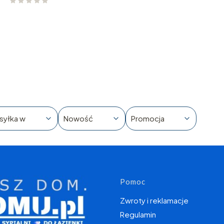
syłka w
Nowość
Promocja
Linki w s
Pomoc
Zwroty i reklamacje
Regulamin