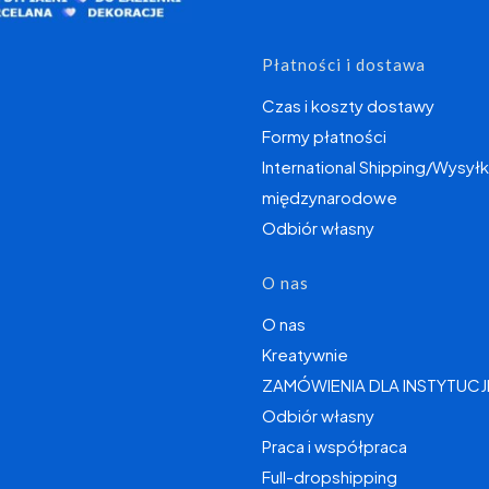
Płatności i dostawa
Czas i koszty dostawy
Formy płatności
International Shipping/Wysyłk
międzynarodowe
Odbiór własny
O nas
O nas
Kreatywnie
ZAMÓWIENIA DLA INSTYTUCJ
Odbiór własny
Praca i współpraca
Full-dropshipping