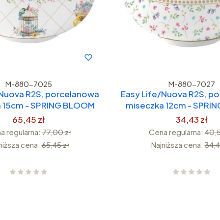
M-880-7025
M-880-7027
/Nuova R2S, porcelanowa
Easy Life/Nuova R2S, p
a 15cm - SPRING BLOOM
miseczka 12cm - SPRI
65,45 zł
34,43 zł
a regularna:
77,00 zł
Cena regularna:
40,5
niższa cena:
65,45 zł
Najniższa cena:
34,4