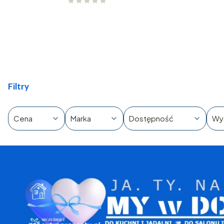
Filtry
Cena
Marka
Dostępność
Wy
Koniec filtrów