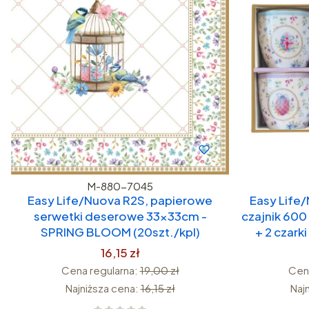
M-880-7045
Easy Life/Nuova R2S, papierowe
Easy Life
serwetki deserowe 33x33cm -
czajnik 600
SPRING BLOOM (20szt./kpl)
+ 2 czar
16,15 zł
Cena regularna:
19,00 zł
Cena
Najniższa cena:
16,15 zł
Naj