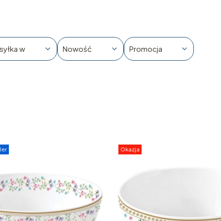
syłka w
Nowość
Promocja
ler
Okazja