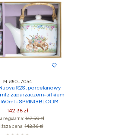
M-880-7054
/Nuova R2S, porcelanowy
 ml z zaparzaczem-sitkiem
ki 160ml - SPRING BLOOM
142,38 zł
 regularna:
167,50 zł
niższa cena:
142,38 zł