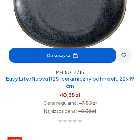
Do koszyka
M-880-7713
Easy Life/Nuova R2S, ceramiczny półmisek, 22x19
cm
40,38 zł
Cena regularna:
47,50 zł
Najniższa cena:
40,38 zł
Okazja