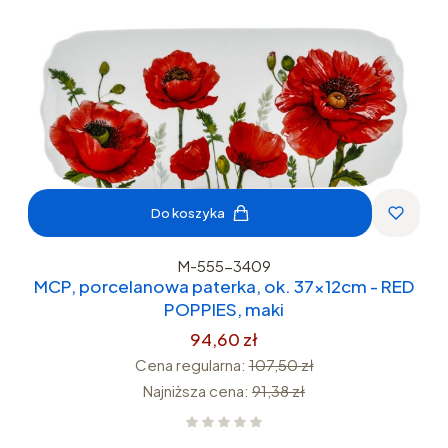
Do koszyka
M-555-3409
MCP, porcelanowa paterka, ok. 37x12cm - RED
POPPIES, maki
94,60 zł
Cena regularna:
107,50 zł
Najniższa cena:
91,38 zł