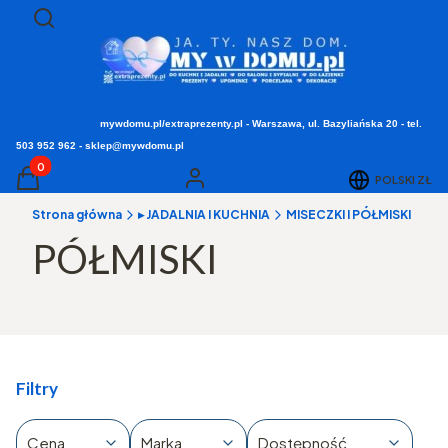
Otwórz wyszukiwarkę
Szukaj
mywdomu.pl/extraprezenty.pl - Warszawa, ul. Bazyliańska 20 - tel.
503 952 962 - sklep@mywdomu.pl
Produkty w koszyku: 0. Zobacz szczegóły
POLSKI
ZŁ
Koszyk
Zaloguj się
Strona główna
▸ JADALNIA I KUCHNIA
MISECZKI I PÓŁMISKI
PÓŁMISKI
Filtry
Cena
Marka
Dostępność