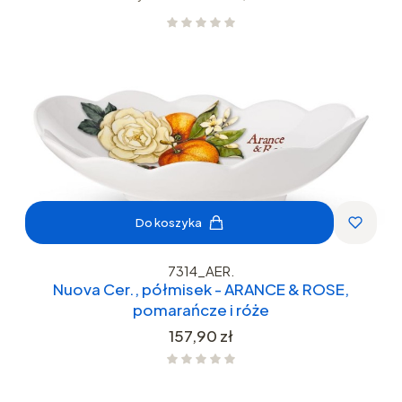
Do koszyka
7314_AER.
Nuova Cer., półmisek - ARANCE & ROSE,
pomarańcze i róże
Cena
157,90 zł