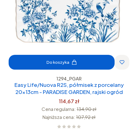
Do koszyka
1294_PGAR
Easy Life/Nuova R2S, półmisek z porcelany
20x13cm - PARADISE GARDEN, rajski ogród
114,67 zł
Cena regularna:
134,90 zł
Najniższa cena:
107,92 zł