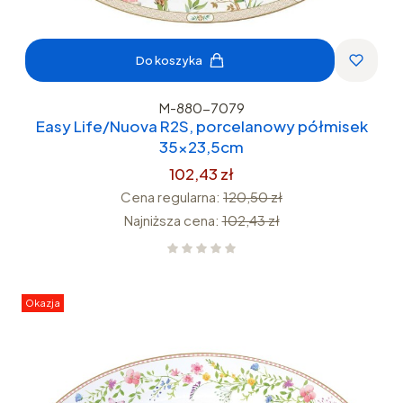
Do koszyka
M-880-7079
Easy Life/Nuova R2S, porcelanowy półmisek
35x23,5cm
102,43 zł
Cena regularna:
120,50 zł
Najniższa cena:
102,43 zł
Okazja