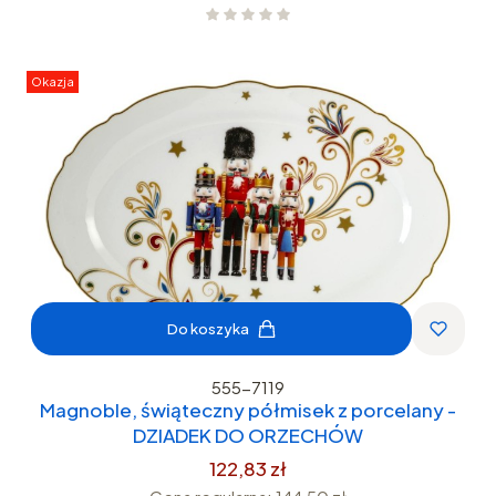
Okazja
Do koszyka
555-7119
Magnoble, świąteczny półmisek z porcelany -
DZIADEK DO ORZECHÓW
122,83 zł