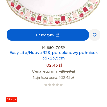
Do koszyka
M-880-7059
Easy Life/Nuova R2S, porcelanowy półmisek
35x23,5cm
102,43 zł
Cena regularna:
120,50 zł
Najniższa cena:
102,43 zł
Okazja