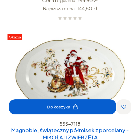
Cena regularna:
144,50 zł
Najniższa cena:
144,50 zł
Okazja
Do koszyka
555-7118
Magnoble, świąteczny półmisek z porcelany -
MIKOŁAJ I ZWIERZĘTA