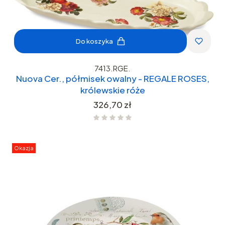
Do koszyka
7413.RGE.
Nuova Cer., półmisek owalny - REGALE ROSES,
królewskie róże
Cena
326,70 zł
Okazja