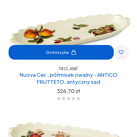
Do koszyka
7413.ANF.
Nuova Cer., półmisek owalny - ANTICO
FRUTTETO, antyczny sad
Cena
326,70 zł