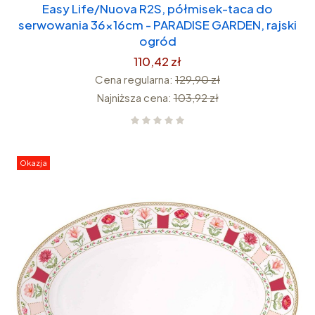
Easy Life/Nuova R2S, półmisek-taca do
serwowania 36x16cm - PARADISE GARDEN, rajski
ogród
110,42 zł
Cena regularna:
129,90 zł
Najniższa cena:
103,92 zł
Okazja