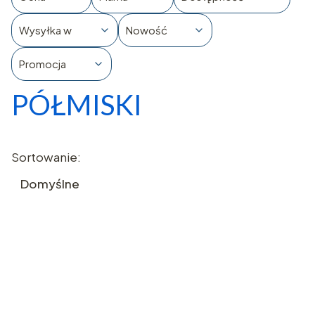
Wysyłka w
Nowość
Promocja
PÓŁMISKI
Koniec filtrów
Lista produktów
Sortowanie:
Domyślne