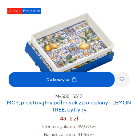
Okazja
Bestseller
Do koszyka
M-555-3317
MCP, prostokątny półmisek z porcelany - LEMON
TREE, cytryny
43,12 zł
Cena regularna:
49,00 zł
Najniższa cena:
41,65 zł