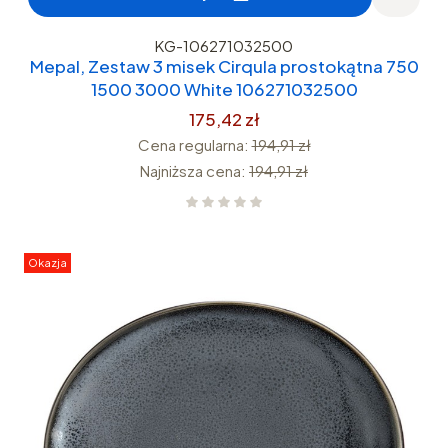
KG-106271032500
Mepal, Zestaw 3 misek Cirqula prostokątna 750
1500 3000 White 106271032500
175,42 zł
Cena regularna:
194,91 zł
Najniższa cena:
194,91 zł
Okazja