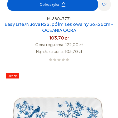
Do koszyka
M-880-7731
Easy Life/Nuova R2S, półmisek owalny 36x26cm -
OCEANIA OCRA
103,70 zł
Cena regularna:
122,00 zł
Najniższa cena:
103,70 zł
Okazja