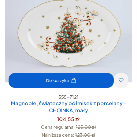
Do koszyka
555-7121
Magnoble, świąteczny półmisek z porcelany -
CHOINKA, mały
104,55 zł
Cena regularna:
123,00 zł
Najniższa cena:
123,00 zł