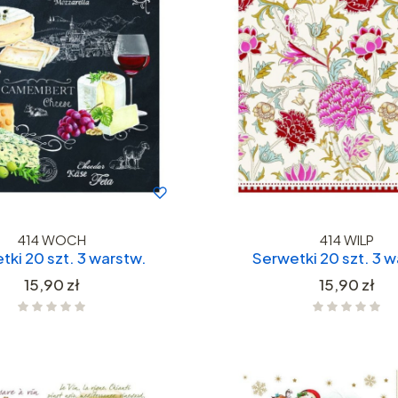
414 WOCH
414 WILP
tki 20 szt. 3 warstw.
Serwetki 20 szt. 3 w
Cena
Cena
15,90 zł
15,90 zł