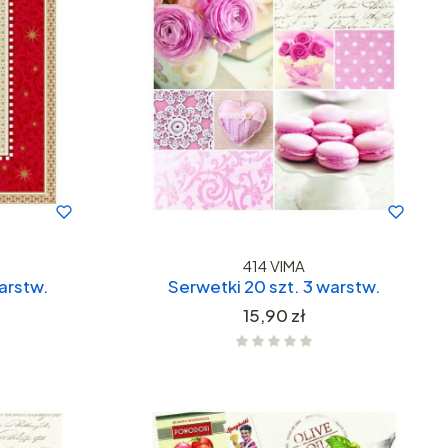
414 VIMA
arstw.
Serwetki 20 szt. 3 warstw.
Cena
15,90 zł