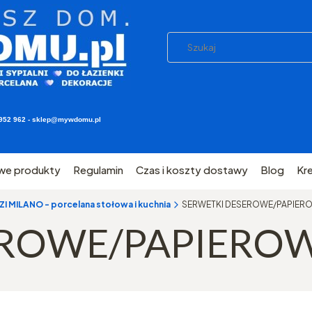
03 952 962 - sklep@mywdomu.pl
we produkty
Regulamin
Czas i koszty dostawy
Blog
Kr
 MILANO - porcelana stołowa i kuchnia
SERWETKI DESEROWE/PAPIER
EROWE/PAPIERO