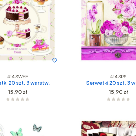
414 SWEE
414 SRS
tki 20 szt. 3 warstw.
Serwetki 20 szt. 3 w
Cena
Cena
15,90 zł
15,90 zł