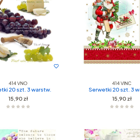
414 VNO
414 VINC
tki 20 szt. 3 warstw.
Serwetki 20 szt. 3 w
Cena
Cena
15,90 zł
15,90 zł