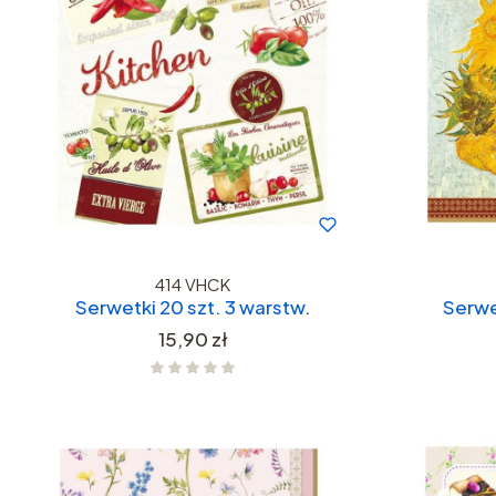
414 VHCK
Serwetki 20 szt. 3 warstw.
Serwe
Cena
15,90 zł