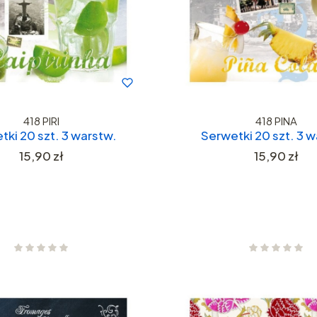
418 PIRI
418 PINA
tki 20 szt. 3 warstw.
Serwetki 20 szt. 3 w
Cena
Cena
15,90 zł
15,90 zł