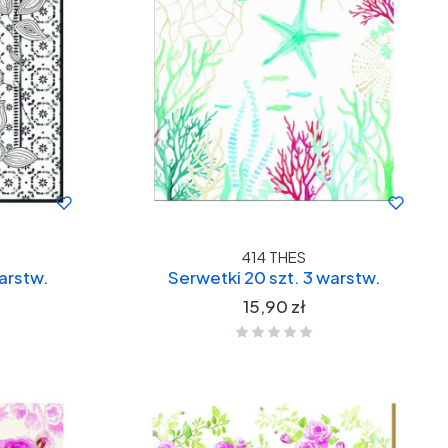
414 THES
arstw.
Serwetki 20 szt. 3 warstw.
Cena
15,90 zł