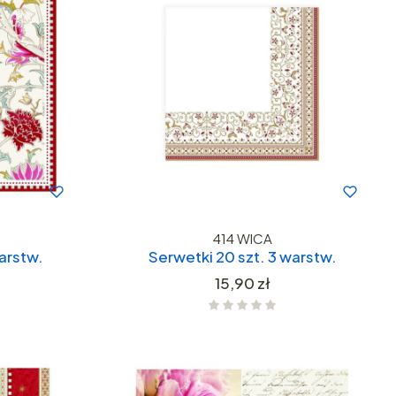
414 WICA
arstw.
Serwetki 20 szt. 3 warstw.
Cena
15,90 zł