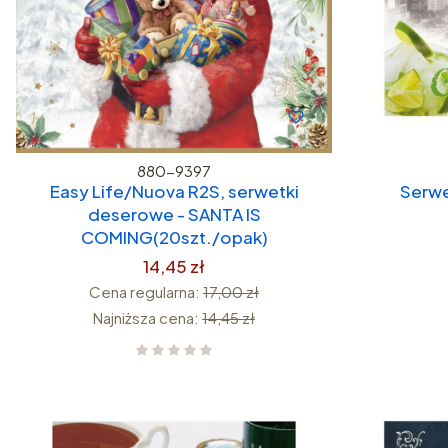
880-9397
Easy Life/Nuova R2S, serwetki
Serwe
deserowe - SANTA IS
COMING(20szt./opak)
14,45 zł
Cena regularna:
17,00 zł
Najniższa cena:
14,45 zł