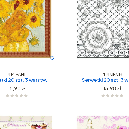
414 VAN1
414 URCH
tki 20 szt. 3 warstw.
Serwetki 20 szt. 3 w
Cena
Cena
15,90 zł
15,90 zł