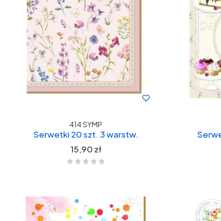
414 SYMP
Serwetki 20 szt. 3 warstw.
Serwe
Cena
15,90 zł