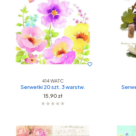
414 WATC
Serwetki 20 szt. 3 warstw.
Serwe
Cena
15,90 zł