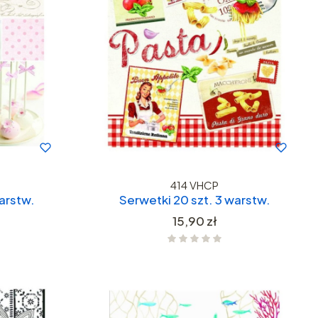
414 VHCP
arstw.
Serwetki 20 szt. 3 warstw.
Cena
15,90 zł