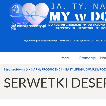
mywdomu.pl/extraprezenty.pl - Warszawa, ul. Bazyliańska 20 - tel. 5
Menu
Promocje
No
Strona główna
▸ MARKI/PRODUCENCI
EASY LIFE/NUOVA R2S/POZZI
SERWETKI DES