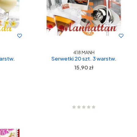
418 MANH
arstw.
Serwetki 20 szt. 3 warstw.
Cena
15,90 zł