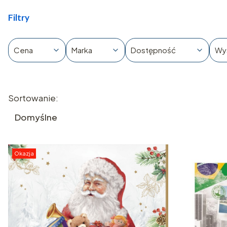
Filtry
Cena
Marka
Dostępność
Wy
Koniec filtrów
Lista produktów
Sortowanie:
Domyślne
Okazja