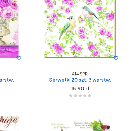
414 SPRI
arstw.
Serwetki 20 szt. 3 warstw.
Cena
15,90 zł