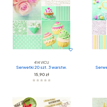
414 VICU
Serwetki 20 szt. 3 warstw.
Serwe
Cena
15,90 zł