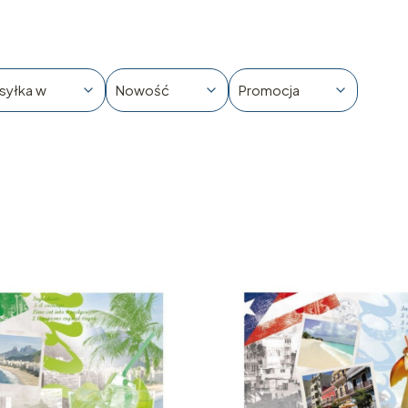
syłka w
Nowość
Promocja