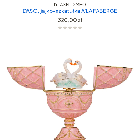
IY-AXFL-2MH0
DASO, jajko-szkatułka A'LA FABERGE
Cena
320,00 zł