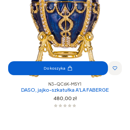
Do koszyka
N3-QC6K-M5Y1
DASO, jajko-szkatułka A'LA FABERGE
Cena
480,00 zł