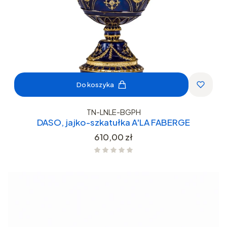
Do koszyka
TN-LNLE-BGPH
DASO, jajko-szkatułka A'LA FABERGE
Cena
610,00 zł