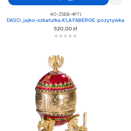
4O-Z5EB-4P7J
DASO, jajko-szkatułka A'LA FABERGE, pozytywka
Cena
520,00 zł