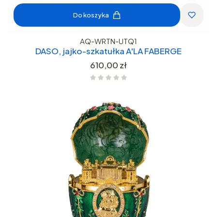
Do koszyka
AQ-WRTN-UTQ1
DASO, jajko-szkatułka A'LA FABERGE
Cena
610,00 zł