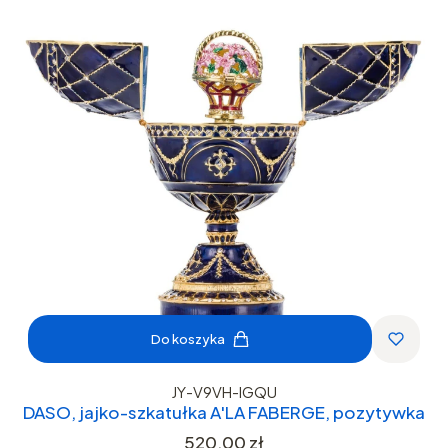
Do koszyka
JY-V9VH-IGQU
DASO, jajko-szkatułka A'LA FABERGE, pozytywka
Cena
520,00 zł