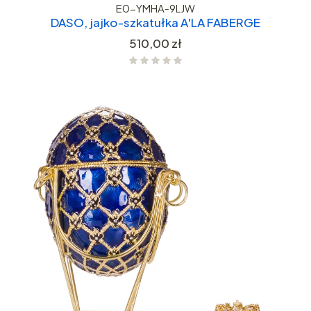
E0-YMHA-9LJW
DASO, jajko-szkatułka A'LA FABERGE
Cena
510,00 zł