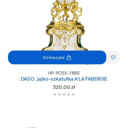
Do koszyka
HP-9O5X-Y8B5
DASO, jajko-szkatułka A'LA FABERGE
Cena
320,00 zł