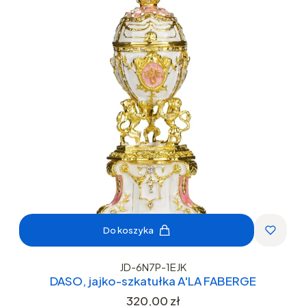
Do koszyka
JD-6N7P-1EJK
DASO, jajko-szkatułka A'LA FABERGE
Cena
320,00 zł