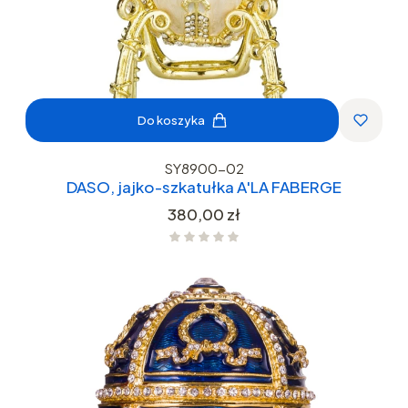
Do koszyka
SY8900-02
DASO, jajko-szkatułka A'LA FABERGE
Cena
380,00 zł