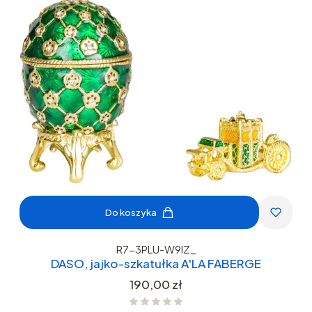
Do koszyka
R7-3PLU-W9IZ_
DASO, jajko-szkatułka A'LA FABERGE
Cena
190,00 zł