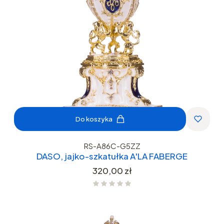
Do koszyka
RS-A86C-G5ZZ
DASO, jajko-szkatułka A'LA FABERGE
Cena
320,00 zł