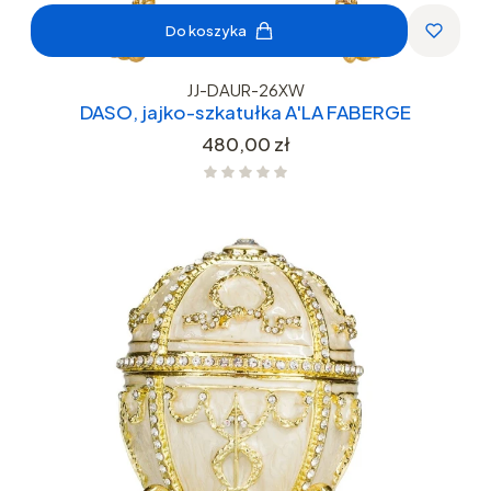
Do koszyka
JJ-DAUR-26XW
DASO, jajko-szkatułka A'LA FABERGE
Cena
480,00 zł