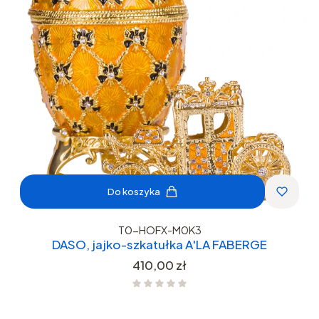
Do koszyka
T0-HOFX-M0K3
DASO, jajko-szkatułka A'LA FABERGE
Cena
410,00 zł