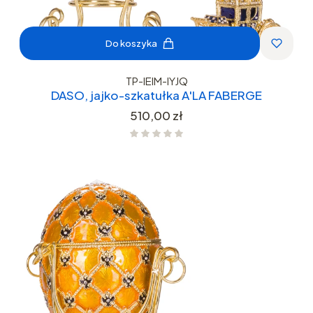
Do koszyka
TP-IEIM-IYJQ
DASO, jajko-szkatułka A'LA FABERGE
Cena
510,00 zł