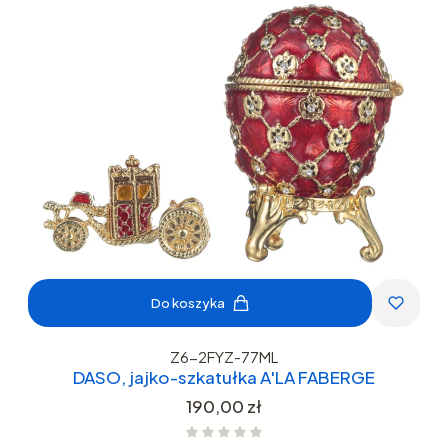
Do koszyka
Z6-2FYZ-77ML
DASO, jajko-szkatułka A'LA FABERGE
Cena
190,00 zł