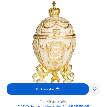
Do koszyka
FH-93QN-X05Q
DASO, jajko-szkatułka A'LA FABERGE