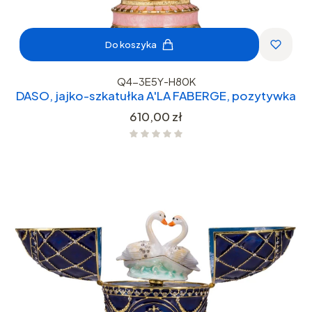
Do koszyka
Q4-3E5Y-H80K
DASO, jajko-szkatułka A'LA FABERGE, pozytywka
Cena
610,00 zł