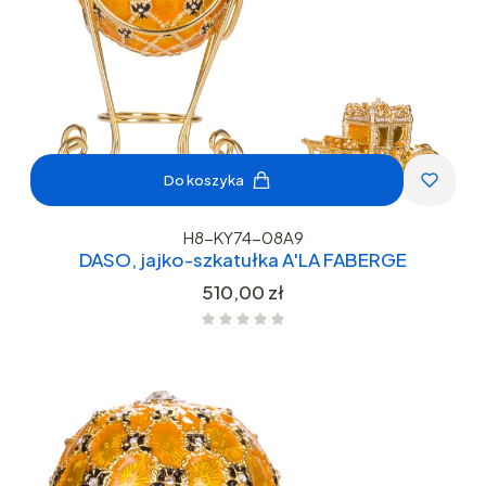
Do koszyka
H8-KY74-08A9
DASO, jajko-szkatułka A'LA FABERGE
Cena
510,00 zł