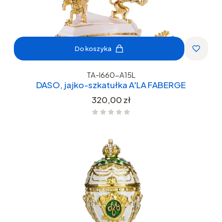
Do koszyka
TA-I660-A15L
DASO, jajko-szkatułka A'LA FABERGE
Cena
320,00 zł