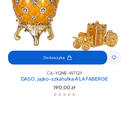
Do koszyka
C6-YQNE-WTQY
DASO, jajko-szkatułka A'LA FABERGE
Cena
190,00 zł