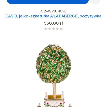
C2-W9JU-ICKJ
DASO, jajko-szkatułka A'LA FABERGE, pozytywka
Cena
530,00 zł