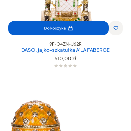
Do koszyka
9F-O4ZN-U62R
DASO, jajko-szkatułka A'LA FABERGE
Cena
510,00 zł