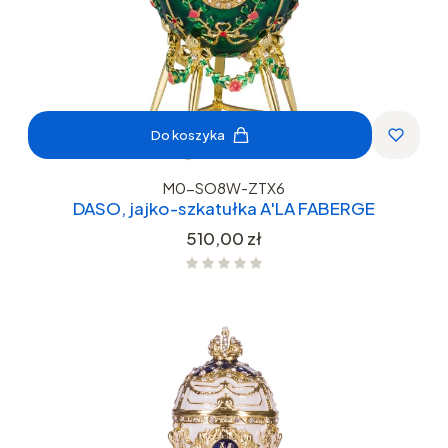
Do koszyka
M0-SO8W-ZTX6
DASO, jajko-szkatułka A'LA FABERGE
Cena
510,00 zł