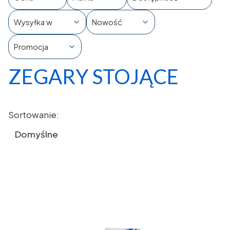
Wysyłka w
Nowość
Promocja
ZEGARY STOJĄCE
Koniec filtrów
Lista produktów
Sortowanie:
Domyślne