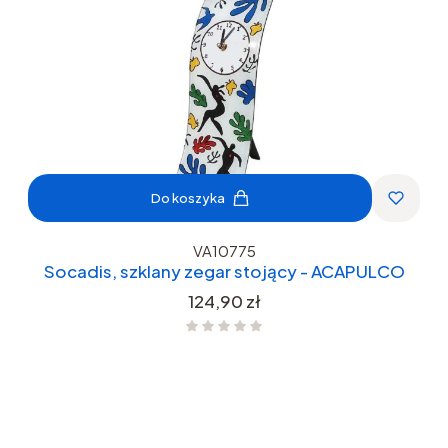
Do koszyka
VA10775
Socadis, szklany zegar stojący - ACAPULCO
Cena
124,90 zł