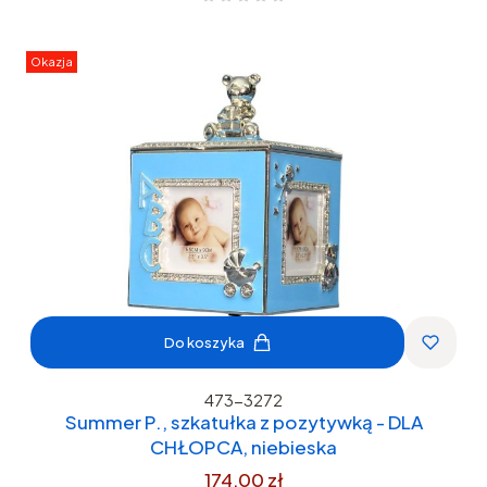
Okazja
Do koszyka
473-3272
Summer P., szkatułka z pozytywką - DLA
CHŁOPCA, niebieska
174,00 zł