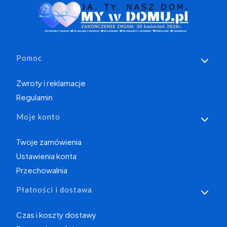
Linki w stopce
Pomoc
Zwroty i reklamacje
Regulamin
Moje konto
Twoje zamówienia
Ustawienia konta
Przechowalnia
Płatności i dostawa
Czas i koszty dostawy