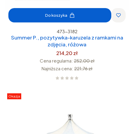
Do koszyka
473-3182
Summer P., pozytywka-karuzela z ramkami na
zdjęcia, różowa
214,20 zł
Cena regularna:
252,00 zł
Najniższa cena:
221,76 zł
Okazja