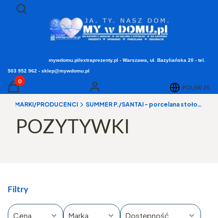
Otwórz wyszukiwarkę
Szukaj
mywdomu.pl/extraprezenty.pl - Warszawa, ul. Bazyliańska 20 - tel.
503 952 962 - sklep@mywdomu.pl
Produkty w koszyku: 0. Zobacz szczegóły
POLSKI
ZŁ
Koszyk
Zaloguj się
a
▸ MARKI/PRODUCENCI
SUMMER P./SANTAI - porcelana stołowa, dekoracje, upominki
POZYTYWKI
Filtry
Cena
Marka
Dostępność