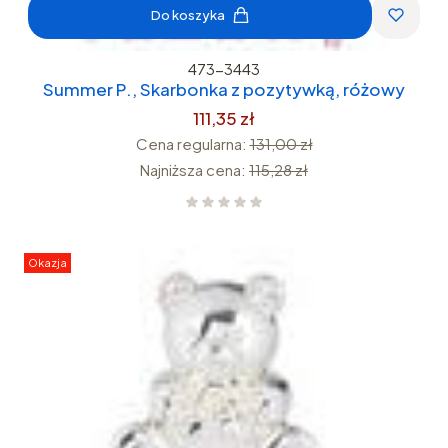
Do koszyka
473-3443
Summer P., Skarbonka z pozytywką, różowy
111,35 zł
Cena regularna:
131,00 zł
Najniższa cena:
115,28 zł
Okazja