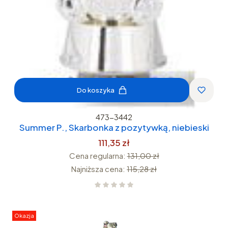
Do koszyka
473-3442
Summer P., Skarbonka z pozytywką, niebieski
111,35 zł
Cena regularna:
131,00 zł
Najniższa cena:
115,28 zł
Okazja