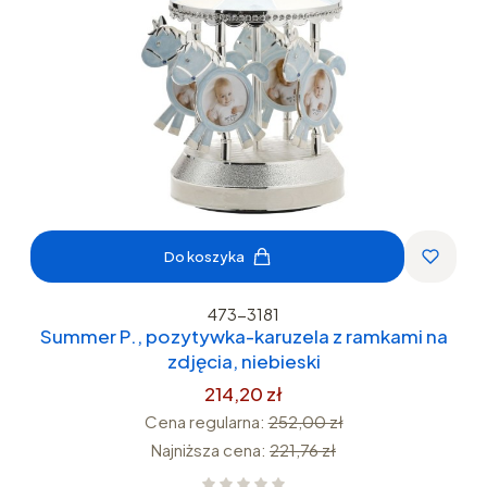
Do koszyka
473-3181
Summer P., pozytywka-karuzela z ramkami na
zdjęcia, niebieski
214,20 zł
Cena regularna:
252,00 zł
Najniższa cena:
221,76 zł