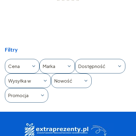
Filtry
Cena
Marka
Dostępność
Wysyłka w
Nowość
Promocja
Koniec filtrów