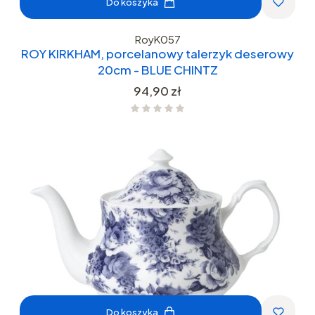
Do koszyka
RoyK057
ROY KIRKHAM, porcelanowy talerzyk deserowy
20cm - BLUE CHINTZ
Cena
94,90 zł
Do koszyka