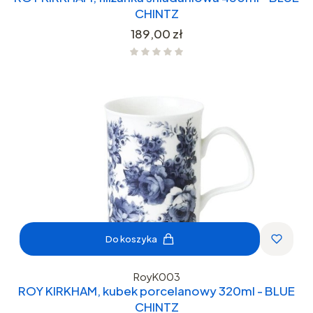
CHINTZ
Cena
189,00 zł
Do koszyka
RoyK003
ROY KIRKHAM, kubek porcelanowy 320ml - BLUE
CHINTZ