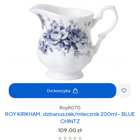
Do koszyka
RoyK070
ROY KIRKHAM, dzbanuszek/mlecznik 200ml - BLUE
CHINTZ
Cena
109,00 zł