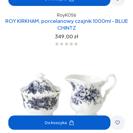
RoyK056
ROY KIRKHAM, porcelanowy czajnik 1000ml - BLUE
CHINTZ
Cena
349,00 zł
Do koszyka