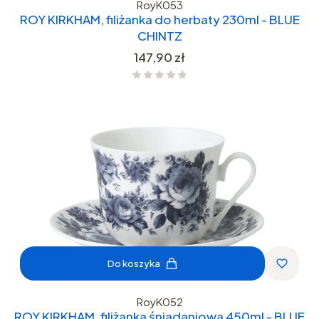
RoyK053
ROY KIRKHAM, filiżanka do herbaty 230ml - BLUE
CHINTZ
Cena
147,90 zł
Do koszyka
RoyK052
ROY KIRKHAM, filiżanka śniadaniowa 450ml - BLUE