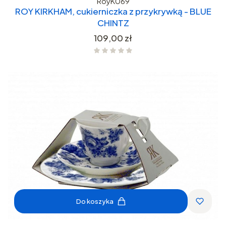
RoyK069
ROY KIRKHAM, cukierniczka z przykrywką - BLUE
CHINTZ
Cena
109,00 zł
Do koszyka