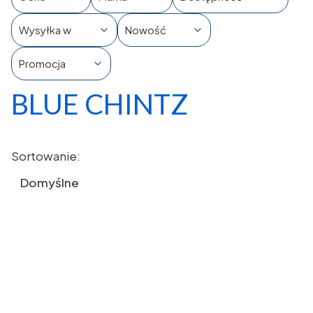
Wysyłka w
Nowość
Promocja
BLUE CHINTZ
Koniec filtrów
Lista produktów
Sortowanie:
Domyślne