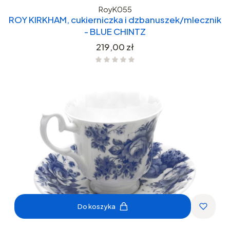
RoyK055
ROY KIRKHAM, cukierniczka i dzbanuszek/mlecznik
- BLUE CHINTZ
Cena
219,00 zł
Do koszyka