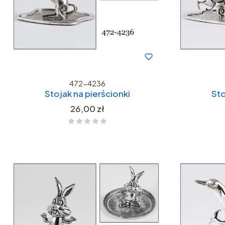
472-4236
Stojak na pierścionki
Sto
Cena
26,00 zł