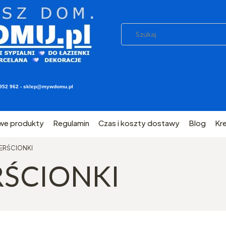
03 952 962 - sklep@mywdomu.pl
we produkty
Regulamin
Czas i koszty dostawy
Blog
Kr
IERŚCIONKI
RŚCIONKI