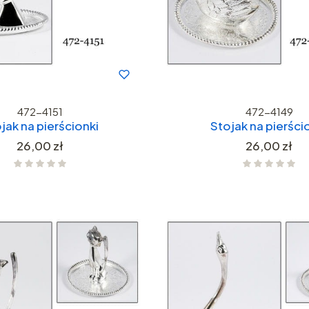
472-4151
472-4149
jak na pierścionki
Stojak na pierści
Cena
Cena
26,00 zł
26,00 zł