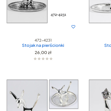
472-4231
Stojak na pierścionki
Sto
Cena
26,00 zł