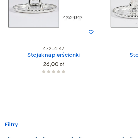
472-4147
Stojak na pierścionki
Sto
Cena
26,00 zł
Filtry