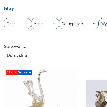
Filtry
Cena
Marka
Dostępność
Wy
Koniec filtrów
Lista produktów
Sortowanie:
Domyślne
Okazja
Bestseller