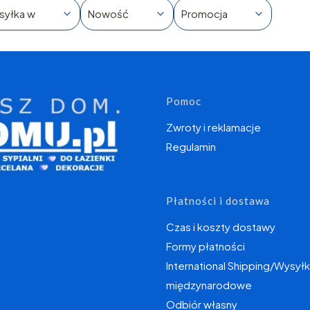
syłka w
Nowość
Promocja
Linki w s
Pomoc
Zwroty i reklamacje
Regulamin
Płatności i dostawa
Czas i koszty dostawy
Formy płatności
International Shipping/Wysyłk
międzynarodowe
Odbiór własny