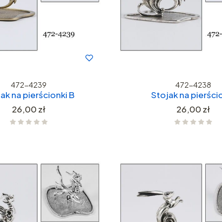
472-4239
472-4238
ak na pierścionki B
Stojak na pierści
Cena
Cena
26,00 zł
26,00 zł