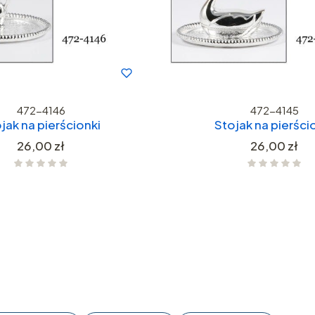
472-4146
472-4145
jak na pierścionki
Stojak na pierści
Cena
Cena
26,00 zł
26,00 zł