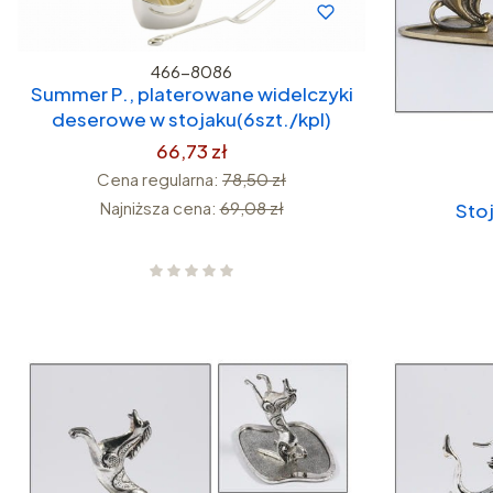
466-8086
Summer P., platerowane widelczyki
deserowe w stojaku(6szt./kpl)
66,73 zł
Cena regularna:
78,50 zł
Najniższa cena:
69,08 zł
Stoj