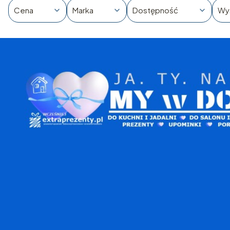
Cena
Marka
Dostępność
Wy
Koniec filtrów