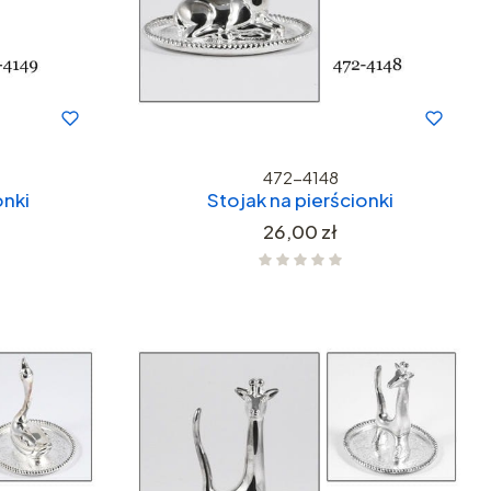
472-4148
onki
Stojak na pierścionki
Cena
26,00 zł