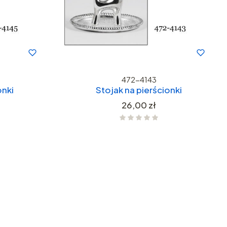
472-4143
onki
Stojak na pierścionki
Cena
26,00 zł