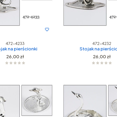
472-4233
472-4232
jak na pierścionki
Stojak na pierści
Cena
Cena
26,00 zł
26,00 zł