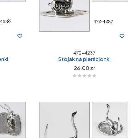
472-4237
onki
Stojak na pierścionki
Cena
26,00 zł