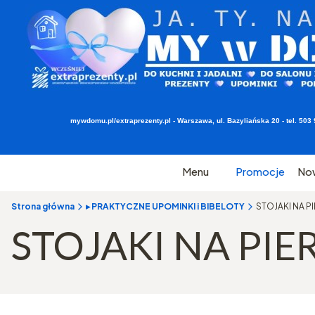
mywdomu.pl/extraprezenty.pl - Warszawa, ul. Bazyliańska 20 - tel. 5
Menu
Promocje
No
Strona główna
▸ PRAKTYCZNE UPOMINKI i BIBELOTY
STOJAKI NA P
STOJAKI NA PIE