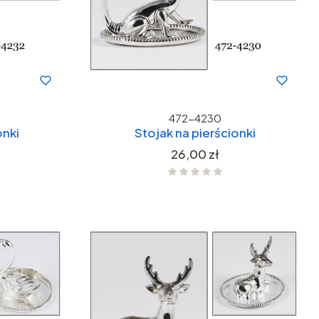
472-4230
onki
Stojak na pierścionki
Cena
26,00 zł