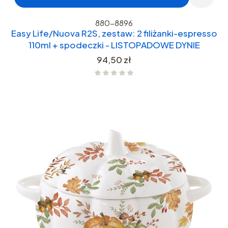
880-8896
Easy Life/Nuova R2S, zestaw: 2 filiżanki-espresso
110ml + spodeczki - LISTOPADOWE DYNIE
Cena
94,50 zł