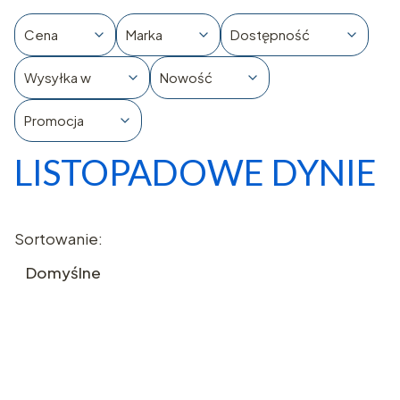
Cena
Marka
Dostępność
Wysyłka w
Nowość
Promocja
LISTOPADOWE DYNIE
Koniec filtrów
Lista produktów
Sortowanie:
Domyślne