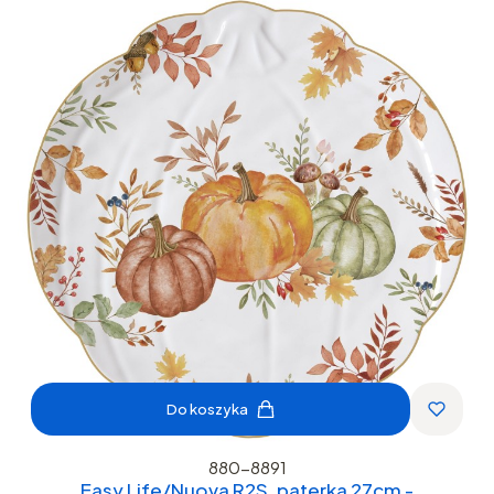
Do koszyka
880-8891
Easy Life/Nuova R2S, paterka 27cm -