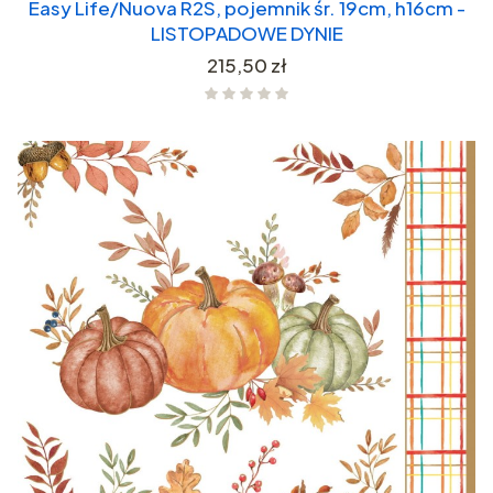
Easy Life/Nuova R2S, pojemnik śr. 19cm, h16cm -
LISTOPADOWE DYNIE
Cena
215,50 zł