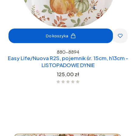
Do koszyka
880-8894
Easy Life/Nuova R2S, pojemnik śr. 15cm, h13cm -
LISTOPADOWE DYNIE
Cena
125,00 zł