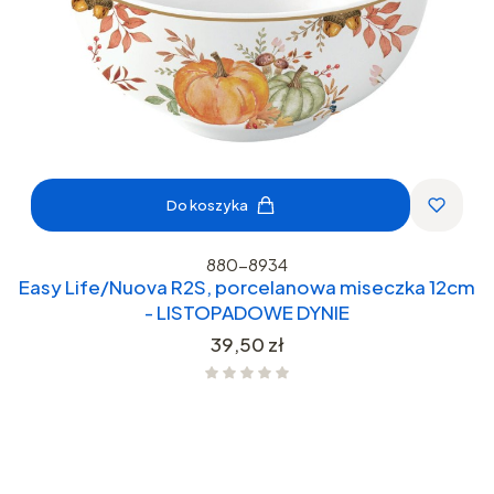
Do koszyka
880-8934
Easy Life/Nuova R2S, porcelanowa miseczka 12cm
- LISTOPADOWE DYNIE
Cena
39,50 zł