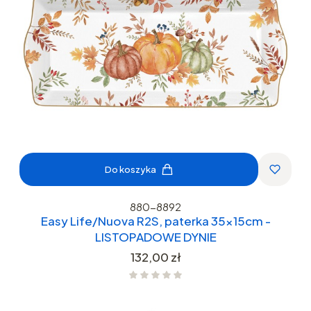
Do koszyka
880-8892
Easy Life/Nuova R2S, paterka 35x15cm -
LISTOPADOWE DYNIE
Cena
132,00 zł