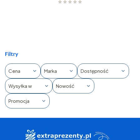
Filtry
Cena
Marka
Dostępność
Wysyłka w
Nowość
Promocja
Koniec filtrów