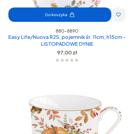
Do koszyka
880-8890
Easy Life/Nuova R2S, pojemnik śr. 11cm, h15cm -
LISTOPADOWE DYNIE
Cena
97,00 zł