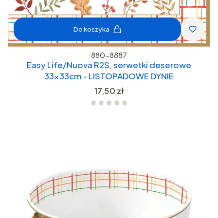
Do koszyka
880-8887
Easy Life/Nuova R2S, serwetki deserowe
33x33cm - LISTOPADOWE DYNIE
Cena
17,50 zł