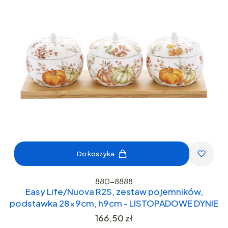
Do koszyka
880-8888
Easy Life/Nuova R2S, zestaw pojemników,
podstawka 28x9cm, h9cm - LISTOPADOWE DYNIE
Cena
166,50 zł