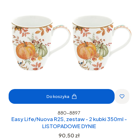
Do koszyka
880-8897
Easy Life/Nuova R2S, zestaw - 2 kubki 350ml -
LISTOPADOWE DYNIE
Cena
90,50 zł