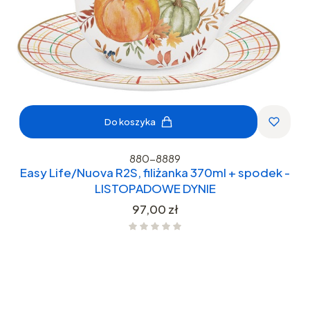
Do koszyka
880-8889
Easy Life/Nuova R2S, filiżanka 370ml + spodek -
LISTOPADOWE DYNIE
Cena
97,00 zł