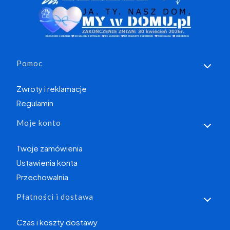
Linki w stopce
Pomoc
Zwroty i reklamacje
Regulamin
Moje konto
Twoje zamówienia
Ustawienia konta
Przechowalnia
Płatności i dostawa
Czas i koszty dostawy