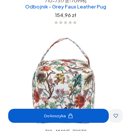
710-7317 [E-70996]
Odbojnik - Grey Faux Leather Pug
Cena
154,96 zł
Do koszyka