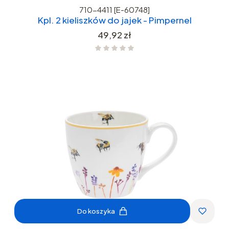
710-4411 [E-60748]
Kpl. 2 kieliszków do jajek - Pimpernel
Cena
49,92 zł
Do koszyka