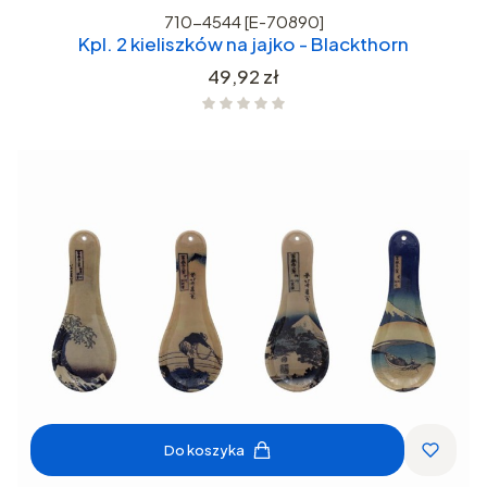
710-4544 [E-70890]
Kpl. 2 kieliszków na jajko - Blackthorn
Cena
49,92 zł
Do koszyka