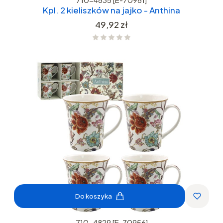
Kpl. 2 kieliszków na jajko - Anthina
Cena
49,92 zł
Do koszyka
710-4829 [E-70956]