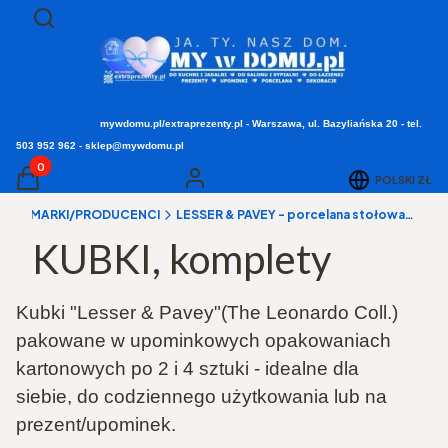
Otwórz wyszukiwarkę
Szukaj
mywdomu.pl/extraprezenty.pl - Warszawa, ul. Bazyliańska 20 - tel.
503 952 962 - sklep@mywdomu.pl
Produkty w koszyku: 0. Zobacz szczegóły
POLSKI
ZŁ
Koszyk
Zaloguj się
a
▸ MARKI/PRODUCENCI
LESSER & PAVEY - porcelana stołowa, kuchnia, dekoracje i upominki
KUBKI, komplety
Kubki "Lesser & Pavey"(The Leonardo Coll.)
pakowane w upominkowych opakowaniach
kartonowych po 2 i 4 sztuki - idealne dla
siebie, do codziennego użytkowania lub na
prezent/upominek.