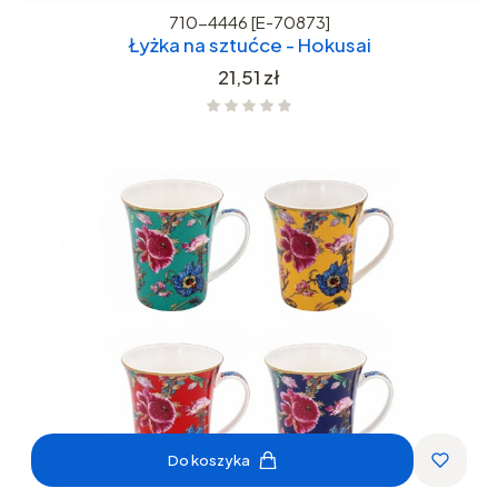
710-4446 [E-70873]
Łyżka na sztućce - Hokusai
Cena
21,51 zł
Do koszyka