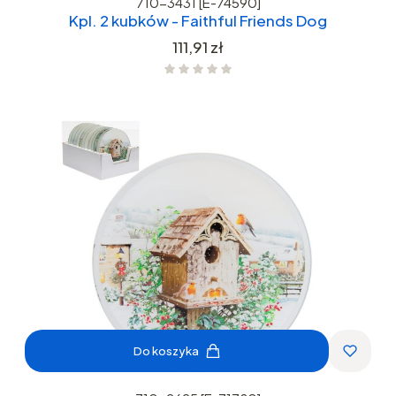
710-3431 [E-74590]
Kpl. 2 kubków - Faithful Friends Dog
Cena
111,91 zł
Do koszyka