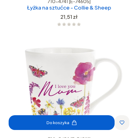
710-4741 [E-74605]
Łyżka na sztućce - Collie & Sheep
Cena
21,51 zł
Do koszyka