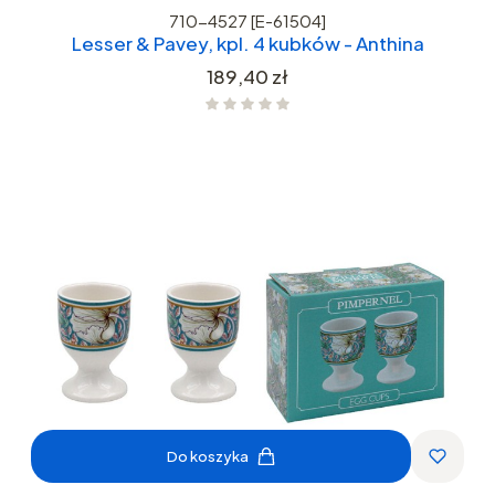
710-4527 [E-61504]
Lesser & Pavey, kpl. 4 kubków - Anthina
Cena
189,40 zł
Do koszyka