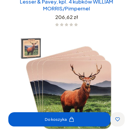
Lesser & Pavey, kpl. 4 kubków WILLIAM
MORRIS/Pimpernel
Cena
206,62 zł
Do koszyka