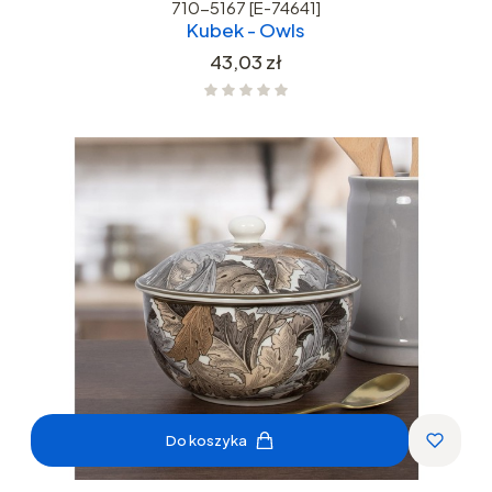
710-5167 [E-74641]
Kubek - Owls
Cena
43,03 zł
Do koszyka