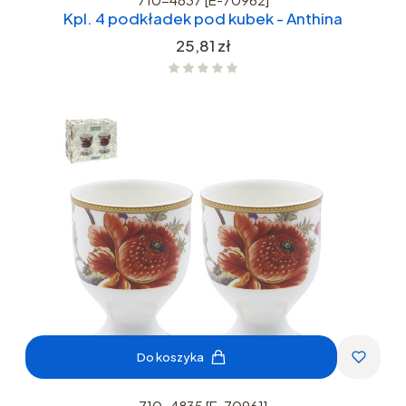
Kpl. 4 podkładek pod kubek - Anthina
Cena
25,81 zł
Do koszyka
710-4835 [E-70961]