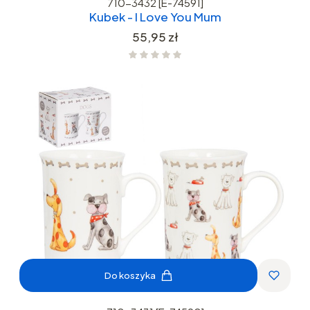
710-3432 [E-74591]
Kubek - I Love You Mum
Cena
55,95 zł
Do koszyka