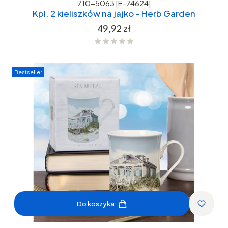
710-5063 [E-74624]
Kpl. 2 kieliszków na jajko - Herb Garden
Cena
49,92 zł
Bestseller
Do koszyka