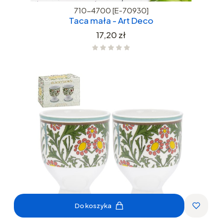
710-4700 [E-70930]
Taca mała - Art Deco
Cena
17,20 zł
Do koszyka