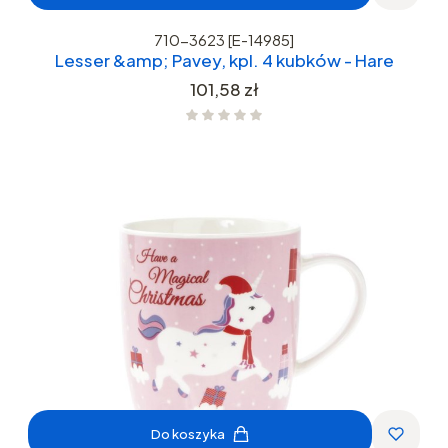
710-3623 [E-14985]
Lesser &amp; Pavey, kpl. 4 kubków - Hare
Cena
101,58 zł
Do koszyka