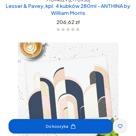
Lesser & Pavey, kpl. 4 kubków 280ml - ANTHINA by
William Morris
Cena
206,62 zł
Do koszyka