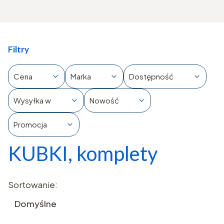
Filtry
Cena
Marka
Dostępność
Wysyłka w
Nowość
Promocja
KUBKI, komplety
Koniec filtrów
Lista produktów
Sortowanie:
Domyślne