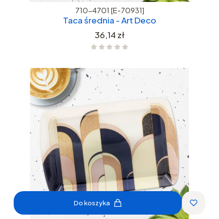
710-4701 [E-70931]
Taca średnia - Art Deco
Cena
36,14 zł
Do koszyka