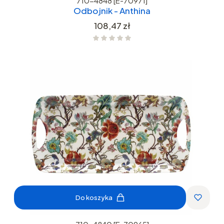
710-4848 [E-70971]
Odbojnik - Anthina
Cena
108,47 zł
Do koszyka