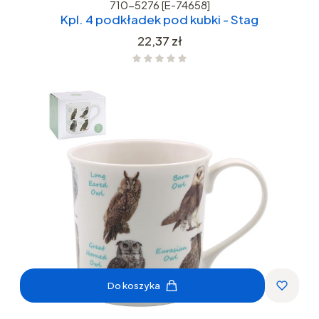
710-5276 [E-74658]
Kpl. 4 podkładek pod kubki - Stag
Cena
22,37 zł
Do koszyka