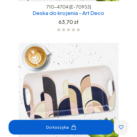
710-4704 [E-70933]
Deska do krojenia - Art Deco
Cena
63,70 zł
Do koszyka