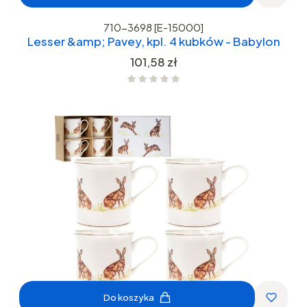
710-3698 [E-15000]
Lesser &amp; Pavey, kpl. 4 kubków - Babylon
Cena
101,58 zł
Do koszyka