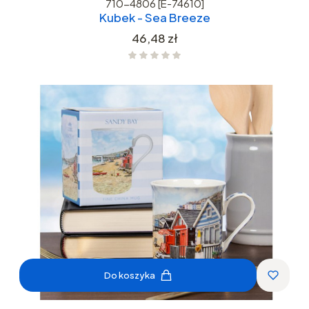
710-4806 [E-74610]
Kubek - Sea Breeze
Cena
46,48 zł
Do koszyka