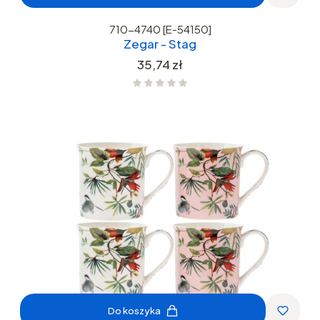
710-4740 [E-54150]
Zegar - Stag
Cena
35,74 zł
Do koszyka