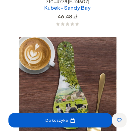
710-4778 [E-74607]
Kubek - Sandy Bay
Cena
46,48 zł
Do koszyka