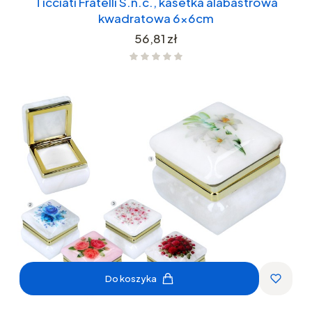
Ticciati Fratelli S.n.c., kasetka alabastrowa
kwadratowa 6x6cm
Cena
56,81 zł
Do koszyka