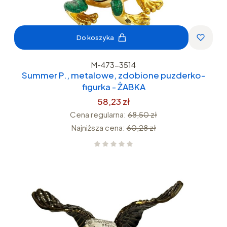
Do koszyka
M-473-3514
Summer P., metalowe, zdobione puzderko-
figurka - ŻABKA
58,23 zł
Cena regularna:
68,50 zł
Najniższa cena:
60,28 zł