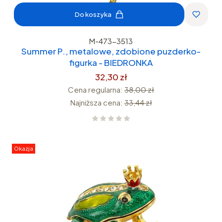
Do koszyka
M-473-3513
Summer P., metalowe, zdobione puzderko-
figurka - BIEDRONKA
32,30 zł
Cena regularna:
38,00 zł
Najniższa cena:
33,44 zł
Okazja