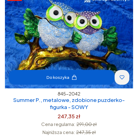
Do koszyka
845-2042
Summer P., metalowe, zdobione puzderko-
figurka - SOWY
247,35 zł
Cena regularna:
291,00 zł
Najniższa cena:
247,35 zł