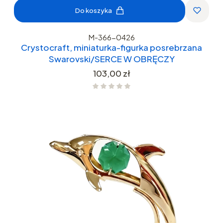
Do koszyka
M-366-0426
Crystocraft, miniaturka-figurka posrebrzana
Swarovski/SERCE W OBRĘCZY
Cena
103,00 zł