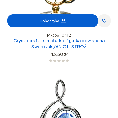
Do koszyka
M-366-0412
Crystocraft, miniaturka-figurka pozłacana
Swarovski/ANIOŁ-STRÓŻ
Cena
43,50 zł