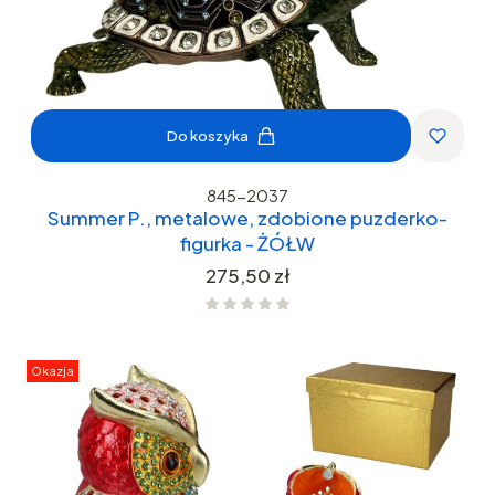
Do koszyka
845-2037
Summer P., metalowe, zdobione puzderko-
figurka - ŻÓŁW
Cena
275,50 zł
Okazja