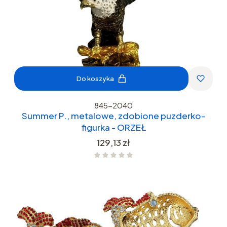
Do koszyka
845-2040
Summer P., metalowe, zdobione puzderko-
figurka - ORZEŁ
Cena
129,13 zł