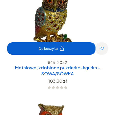
Do koszyka
845-2032
Metalowe, zdobione puzderko-figurka -
SOWA/SÓWKA
Cena
103,30 zł