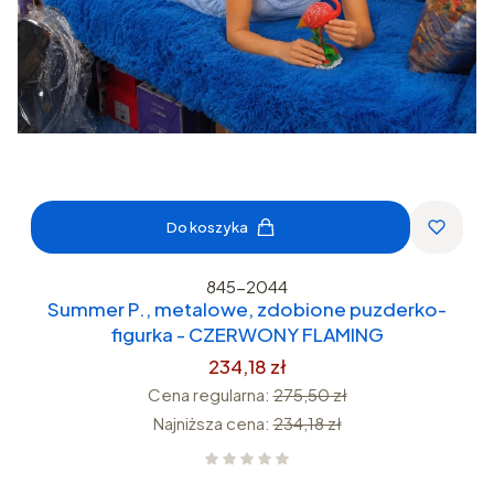
Do koszyka
845-2044
Summer P., metalowe, zdobione puzderko-
figurka - CZERWONY FLAMING
234,18 zł
Cena regularna:
275,50 zł
Najniższa cena:
234,18 zł