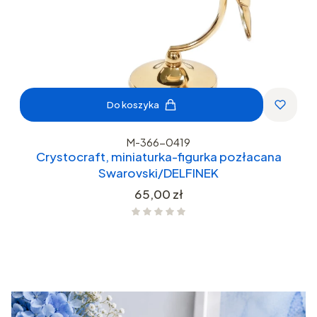
Do koszyka
M-366-0419
Crystocraft, miniaturka-figurka pozłacana
Swarovski/DELFINEK
Cena
65,00 zł