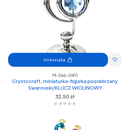
Do koszyka
M-366-0411
Crystocraft, miniaturka-figurka posrebrzany
Swarovski/KLUCZ WIOLINOWY
Cena
32,50 zł