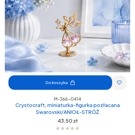
Do koszyka
M-366-0414
Crystocraft, miniaturka-figurka pozłacana
Swarovski/ANIOŁ-STRÓŻ
Cena
43,50 zł