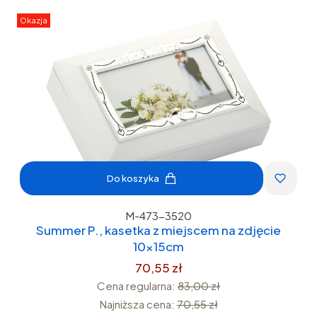
Okazja
Do koszyka
M-473-3520
Summer P., kasetka z miejscem na zdjęcie
10x15cm
70,55 zł
Cena regularna:
83,00 zł
Najniższa cena:
70,55 zł