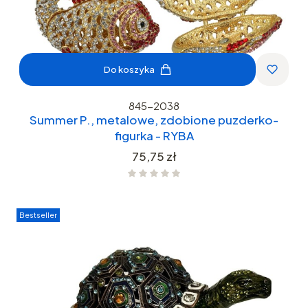
Do koszyka
845-2038
Summer P., metalowe, zdobione puzderko-
figurka - RYBA
Cena
75,75 zł
Bestseller