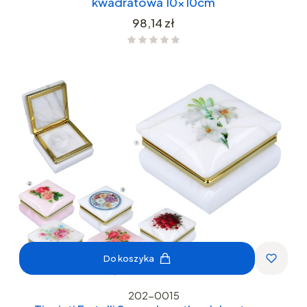
kwadratowa 10x10cm
Cena
98,14 zł
Do koszyka
202-0015