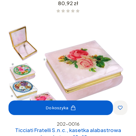
Cena
80,92 zł
Do koszyka
202-0016
Ticciati Fratelli S.n.c., kasetka alabastrowa