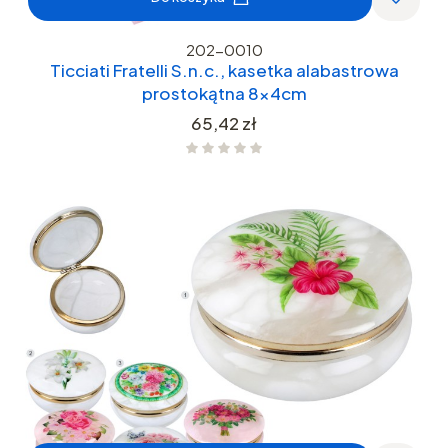
202-0010
Ticciati Fratelli S.n.c., kasetka alabastrowa
prostokątna 8x4cm
Cena
65,42 zł