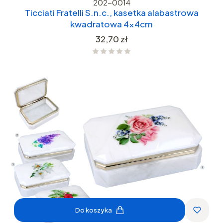
202-0014
Ticciati Fratelli S.n.c., kasetka alabastrowa
kwadratowa 4x4cm
Cena
32,70 zł
Do koszyka