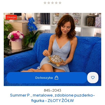
Okazja
Do koszyka
845-2043
Summer P., metalowe, zdobione puzderko-
figurka - ZŁOTY ŻÓŁW