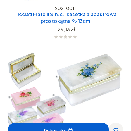
202-0011
Ticciati Fratelli S.n.c., kasetka alabastrowa
prostokątna 9x13cm
Cena
129,13 zł
Do koszyka