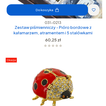
Do koszyka
031-0213
Zestaw piśmienniczy - Pióro bordowe z
kałamarzem, atramentem i 5 stalówkami
Cena
60,25 zł
Okazja