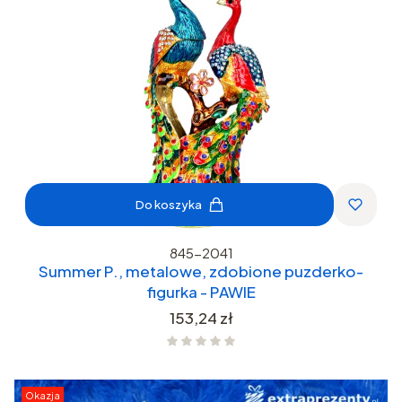
Do koszyka
845-2041
Summer P., metalowe, zdobione puzderko-
figurka - PAWIE
Cena
153,24 zł
Okazja