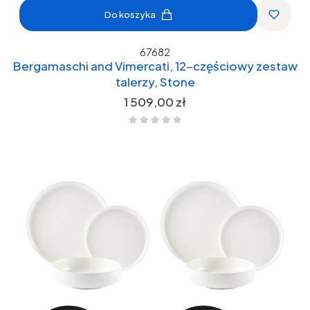
Do koszyka
67682
Bergamaschi and Vimercati, 12-częściowy zestaw
talerzy, Stone
Cena
1 509,00 zł