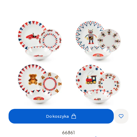
Do koszyka
66861