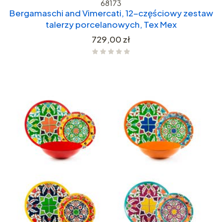
68173
Bergamaschi and Vimercati, 12-częściowy zestaw
talerzy porcelanowych, Tex Mex
Cena
729,00 zł