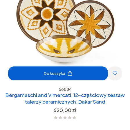
Do koszyka
66884
Bergamaschi and Vimercati, 12-częściowy zestaw
talerzy ceramicznych, Dakar Sand
Cena
620,00 zł