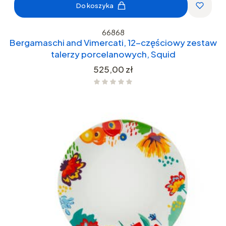
Do koszyka
66868
Bergamaschi and Vimercati, 12-częściowy zestaw
talerzy porcelanowych, Squid
Cena
525,00 zł