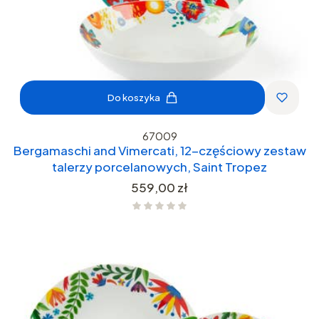
Do koszyka
67009
Bergamaschi and Vimercati, 12-częściowy zestaw
talerzy porcelanowych, Saint Tropez
Cena
559,00 zł