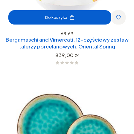
Do koszyka
68169
Bergamaschi and Vimercati, 12-częściowy zestaw
talerzy porcelanowych, Oriental Spring
Cena
839,00 zł