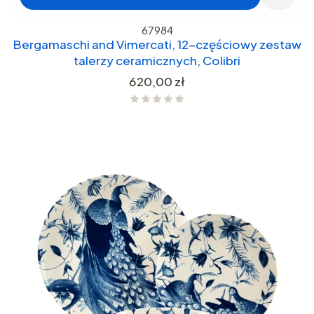
67984
Bergamaschi and Vimercati, 12-częściowy zestaw
talerzy ceramicznych, Colibri
Cena
620,00 zł