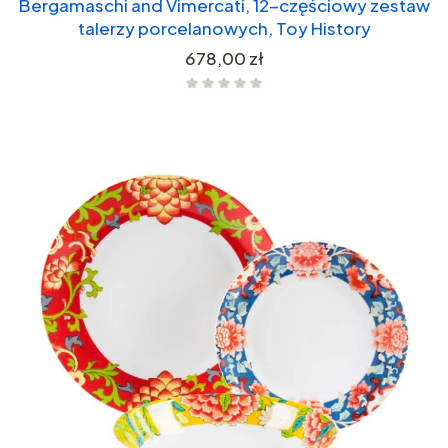
Bergamaschi and Vimercati, 12-częściowy zestaw
talerzy porcelanowych, Toy History
Cena
678,00 zł