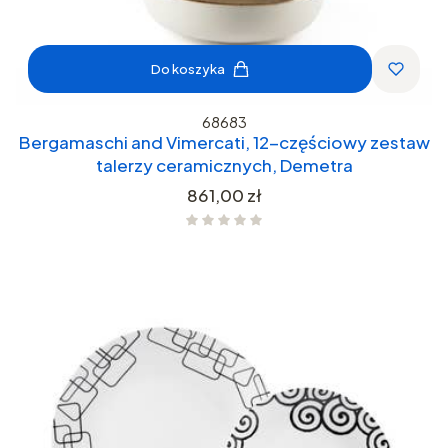
Do koszyka
68683
Bergamaschi and Vimercati, 12-częściowy zestaw
talerzy ceramicznych, Demetra
Cena
861,00 zł