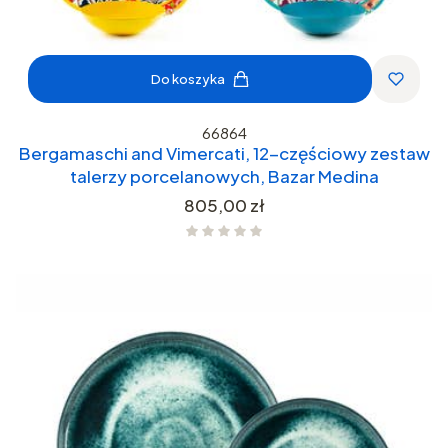
Do koszyka
66864
Bergamaschi and Vimercati, 12-częściowy zestaw
talerzy porcelanowych, Bazar Medina
Cena
805,00 zł