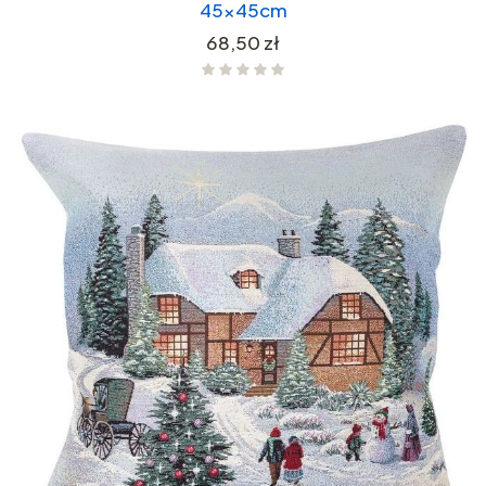
45x45cm
Cena
68,50 zł