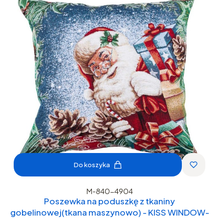
Do koszyka
M-840-4904
Poszewka na poduszkę z tkaniny
gobelinowej(tkana maszynowo) - KISS WINDOW-