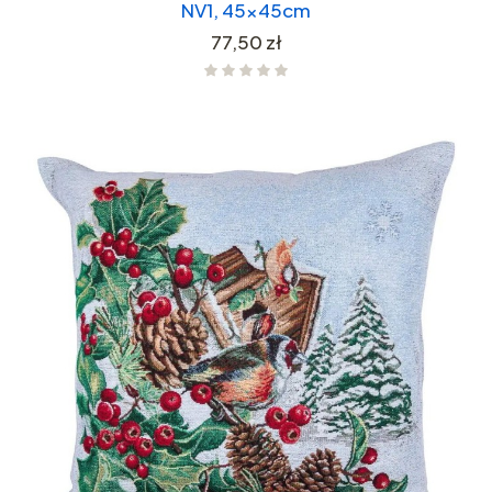
NV1, 45x45cm
Cena
77,50 zł