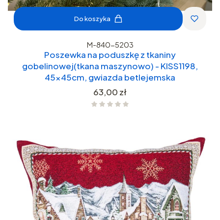
Do koszyka
M-840-5203
Poszewka na poduszkę z tkaniny
gobelinowej(tkana maszynowo) - KISS1198,
45x45cm, gwiazda betlejemska
Cena
63,00 zł