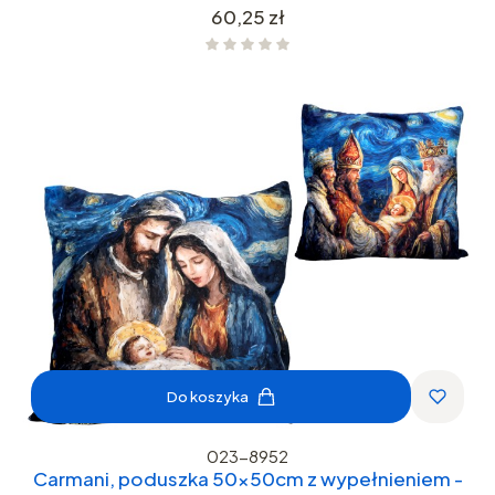
Cena
60,25 zł
Do koszyka
023-8952
Carmani, poduszka 50x50cm z wypełnieniem -