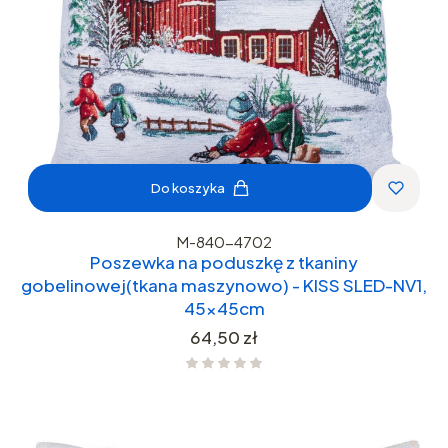
Do koszyka
M-840-4702
Poszewka na poduszkę z tkaniny
gobelinowej(tkana maszynowo) - KISS SLED-NV1,
45x45cm
Cena
64,50 zł