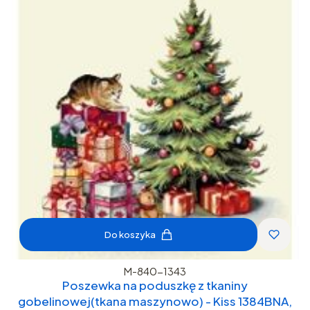
Do koszyka
M-840-1343
Poszewka na poduszkę z tkaniny
gobelinowej(tkana maszynowo) - Kiss 1384BNA,