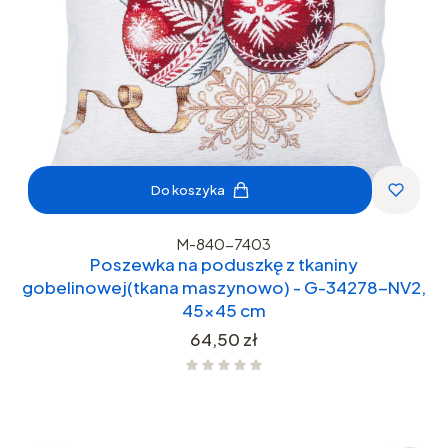
Do koszyka
M-840-7403
Poszewka na poduszkę z tkaniny
gobelinowej(tkana maszynowo) - G-34278-NV2,
45x45 cm
Cena
64,50 zł