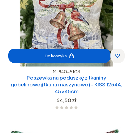
Do koszyka
M-840-5103
Poszewka na poduszkę z tkaniny
gobelinowej(tkana maszynowo) - KISS 1254A,
45x45cm
Cena
64,50 zł