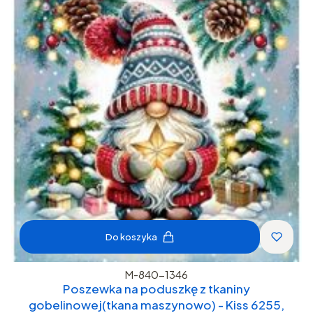
Do koszyka
M-840-1346
Poszewka na poduszkę z tkaniny
gobelinowej(tkana maszynowo) - Kiss 6255,