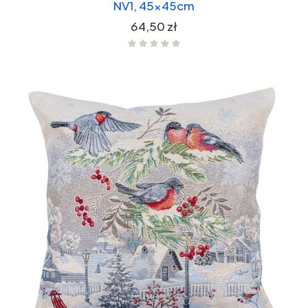
NV1, 45x45cm
Cena
64,50 zł