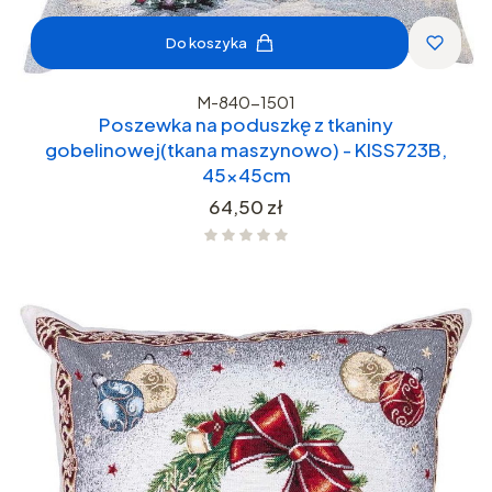
Do koszyka
M-840-1501
Poszewka na poduszkę z tkaniny
gobelinowej(tkana maszynowo) - KISS723B,
45x45cm
Cena
64,50 zł