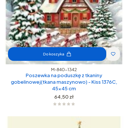
Do koszyka
M-840-1342
Poszewka na poduszkę z tkaniny
gobelinowej(tkana maszynowo) - Kiss 1376C,
45x45 cm
Cena
64,50 zł