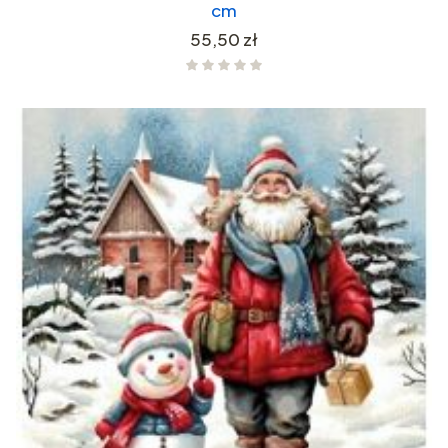
cm
Cena
55,50 zł