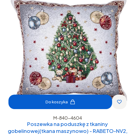
Do koszyka
M-840-4604
Poszewka na poduszkę z tkaniny
gobelinowej(tkana maszynowo) - RABETO-NV2,