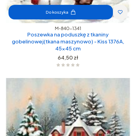
Do koszyka
M-840-1341
Poszewka na poduszkę z tkaniny
gobelinowej(tkana maszynowo) - Kiss 1376A,
45x45 cm
Cena
64,50 zł