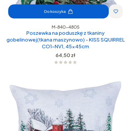
Do koszyka
M-840-4805
Poszewka na poduszkę z tkaniny
gobelinowej(tkana maszynowo) - KISS SQUIRREL
CO1-NV1, 45x45cm
Cena
64,50 zł