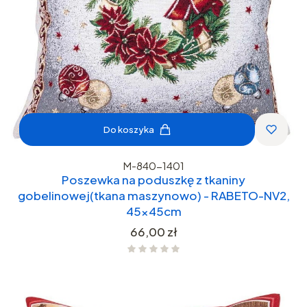
Do koszyka
M-840-1401
Poszewka na poduszkę z tkaniny
gobelinowej(tkana maszynowo) - RABETO-NV2,
45x45cm
Cena
66,00 zł