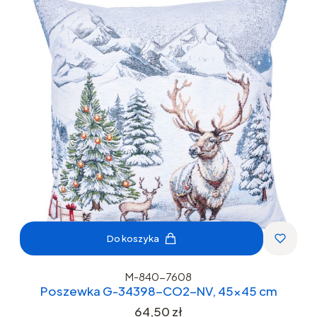
Do koszyka
M-840-7608
Poszewka G-34398-CO2-NV, 45x45 cm
Cena
64,50 zł