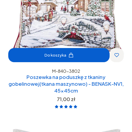
Do koszyka
M-840-3802
Poszewka na poduszkę z tkaniny
gobelinowej(tkana maszynowo) - BENASK-NV1,
45x45cm
Cena
71,00 zł