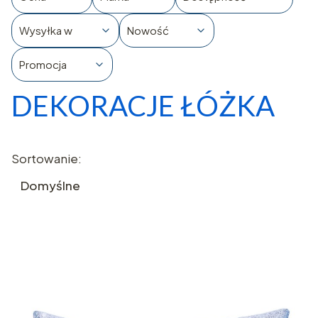
Wysyłka w
Nowość
Promocja
DEKORACJE ŁÓŻKA
Koniec filtrów
Lista produktów
Sortowanie:
Domyślne