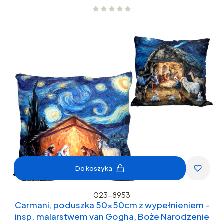
Do koszyka
023-8953
Carmani, poduszka 50x50cm z wypełnieniem -
insp. malarstwem van Gogha, Boże Narodzenie