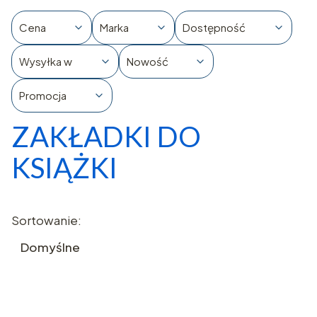
Cena
Marka
Dostępność
Wysyłka w
Nowość
Promocja
ZAKŁADKI DO
Koniec filtrów
KSIĄŻKI
Lista produktów
Sortowanie:
Domyślne