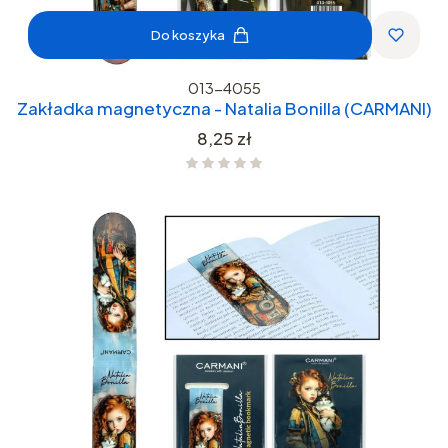
Do koszyka
013-4055
Zakładka magnetyczna - Natalia Bonilla (CARMANI)
Cena
8,25 zł