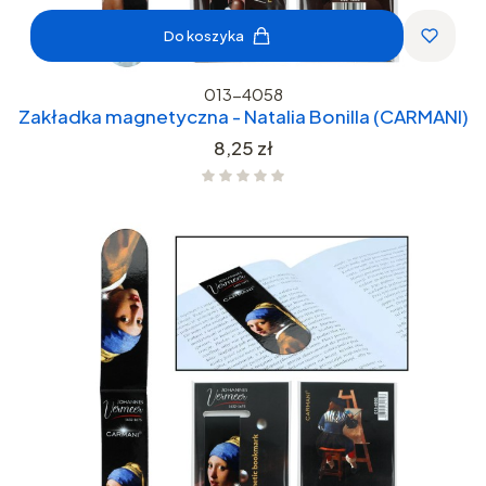
Do koszyka
013-4058
Zakładka magnetyczna - Natalia Bonilla (CARMANI)
Cena
8,25 zł