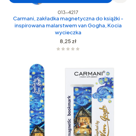
013-4217
Carmani, zakładka magnetyczna do książki -
inspirowana malarstwem van Gogha, Kocia
wycieczka
Cena
8,25 zł