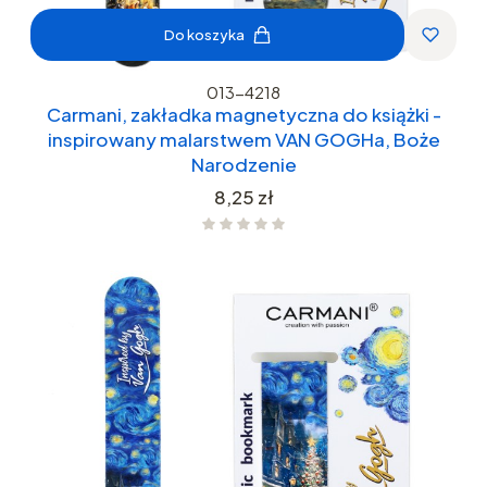
Do koszyka
013-4218
Carmani, zakładka magnetyczna do książki -
inspirowany malarstwem VAN GOGHa, Boże
Narodzenie
Cena
8,25 zł