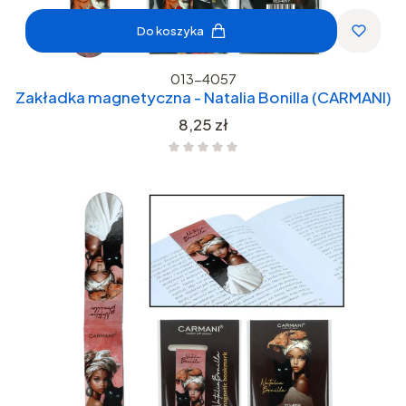
Do koszyka
013-4057
Zakładka magnetyczna - Natalia Bonilla (CARMANI)
Cena
8,25 zł