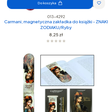
Do koszyka
013-4292
Carmani, magnetyczna zakładka do książki - ZNAKI
ZODIAKU/Ryby
Cena
8,25 zł