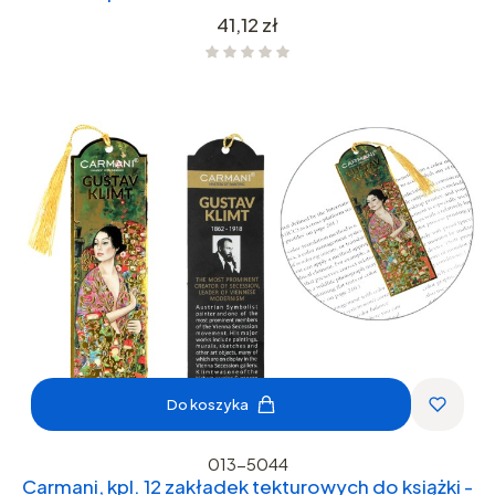
Cena
41,12 zł
Do koszyka
013-5044
Carmani, kpl. 12 zakładek tekturowych do książki -