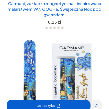
Carmani, zakładka magnetyczna - inspirowana
malarstwem VAN GOGHa, Świąteczna Noc pod
gwiazdami
Cena
8,25 zł
Do koszyka