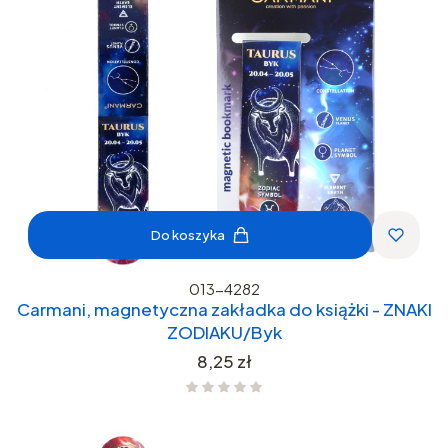
Do koszyka
013-4282
Carmani, magnetyczna zakładka do książki - ZNAKI
ZODIAKU/Byk
Cena
8,25 zł