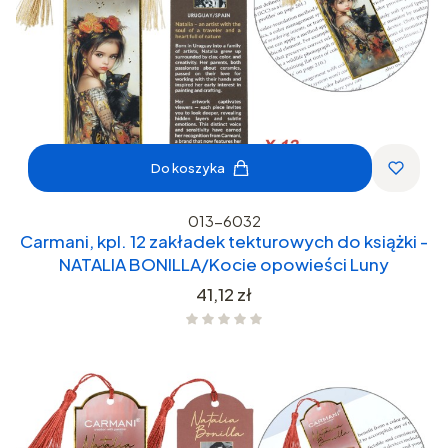
Do koszyka
013-6032
Carmani, kpl. 12 zakładek tekturowych do książki -
NATALIA BONILLA/Kocie opowieści Luny
Cena
41,12 zł