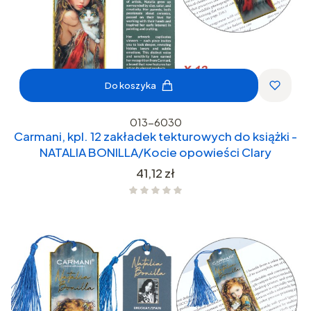
Do koszyka
013-6030
Carmani, kpl. 12 zakładek tekturowych do książki -
NATALIA BONILLA/Kocie opowieści Clary
Cena
41,12 zł