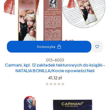
Do koszyka
013-6033
Carmani, kpl. 12 zakładek tekturowych do książki -
NATALIA BONILLA/Kocie opowieści Neli
Cena
41,12 zł