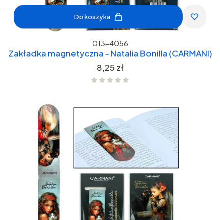
Do koszyka
013-4056
Zakładka magnetyczna - Natalia Bonilla (CARMANI)
Cena
8,25 zł