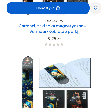
Do koszyka
013-4096
Carmani, zakładka magnetyczna - J.
Vermeer/Kobieta z perłą
Cena
8,25 zł