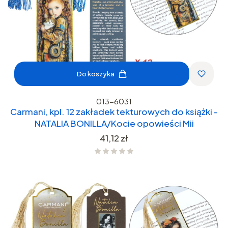
Do koszyka
013-6031
Carmani, kpl. 12 zakładek tekturowych do książki -
NATALIA BONILLA/Kocie opowieści Mii
Cena
41,12 zł