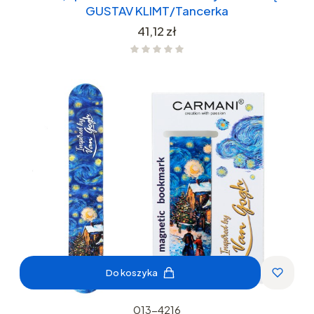
GUSTAV KLIMT/Tancerka
Cena
41,12 zł
Do koszyka
013-4216