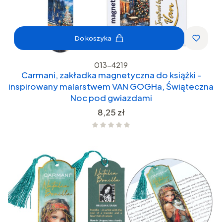
Do koszyka
013-4219
Carmani, zakładka magnetyczna do książki -
inspirowany malarstwem VAN GOGHa, Świąteczna
Noc pod gwiazdami
Cena
8,25 zł