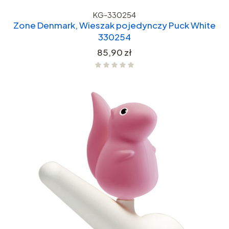
KG-330254
Zone Denmark, Wieszak pojedynczy Puck White
330254
Cena
85,90 zł