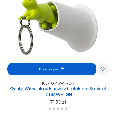
Do koszyka
KG-10146WH-GN
Qualy, Wieszak na klucze z brelokiem Squirrel
10146WH-GN
Cena
71,30 zł