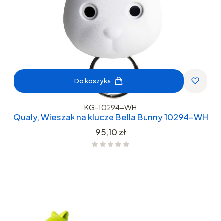
Do koszyka
KG-10294-WH
Qualy, Wieszak na klucze Bella Bunny 10294-WH
Cena
95,10 zł