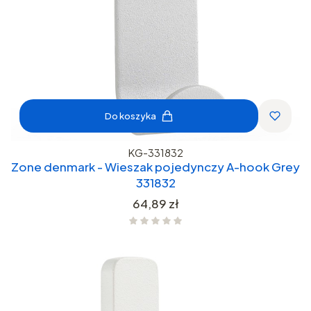
Do koszyka
KG-331832
Zone denmark - Wieszak pojedynczy A-hook Grey
331832
Cena
64,89 zł