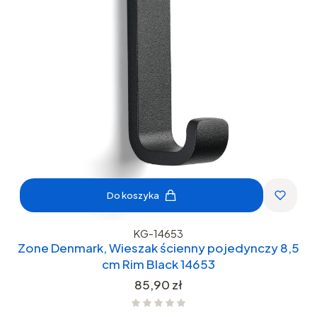
Do koszyka
KG-14653
Zone Denmark, Wieszak ścienny pojedynczy 8,5
cm Rim Black 14653
Cena
85,90 zł