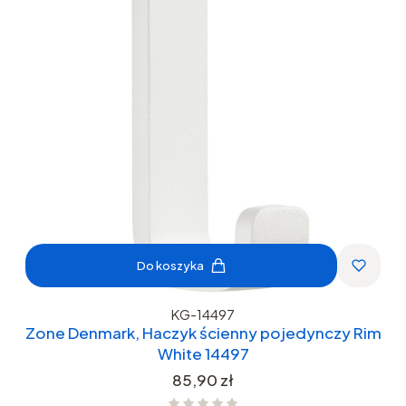
Do koszyka
KG-14497
Zone Denmark, Haczyk ścienny pojedynczy Rim
White 14497
Cena
85,90 zł