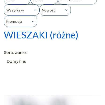
Wysyłka w
Nowość
Promocja
WIESZAKI (różne)
Koniec filtrów
Lista produktów
Sortowanie:
Domyślne