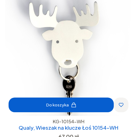
Do koszyka
KG-10154-WH
Qualy, Wieszak na klucze Łoś 10154-WH
Cena
67,00 zł