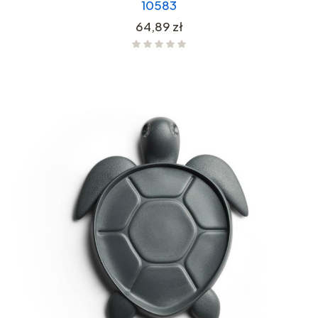
10583
Cena
64,89 zł