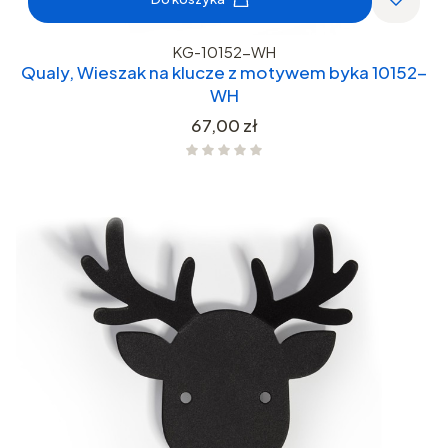
KG-10152-WH
Qualy, Wieszak na klucze z motywem byka 10152-
WH
Cena
67,00 zł