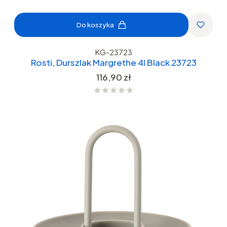
Do koszyka
KG-23723
Rosti, Durszlak Margrethe 4l Black 23723
Cena
116,90 zł