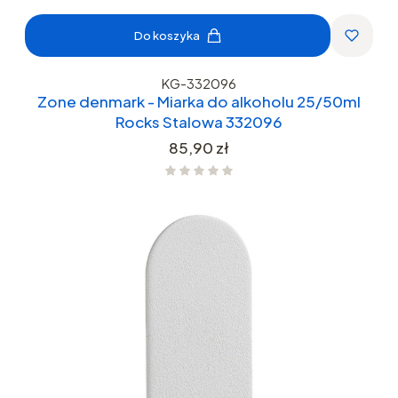
Do koszyka
KG-332096
Zone denmark - Miarka do alkoholu 25/50ml
Rocks Stalowa 332096
Cena
85,90 zł