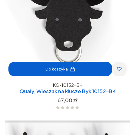
Do koszyka
KG-10152-BK
Qualy, Wieszak na klucze Byk 10152-BK
Cena
67,00 zł