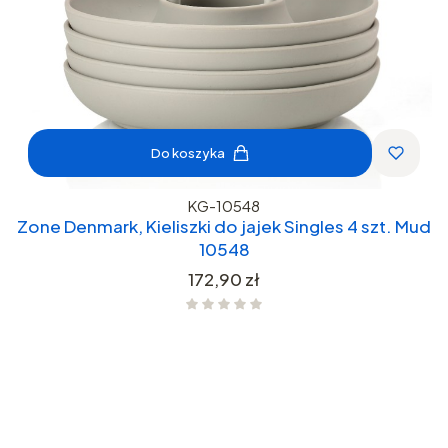
Do koszyka
KG-10548
Zone Denmark, Kieliszki do jajek Singles 4 szt. Mud
10548
Cena
172,90 zł