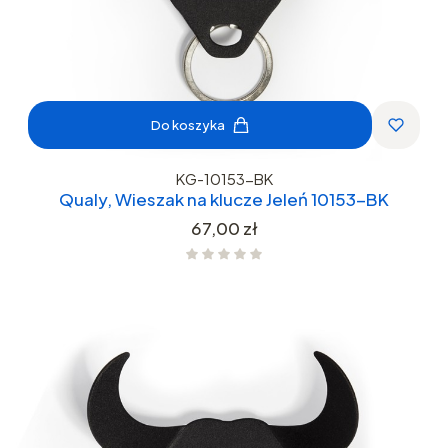
Do koszyka
KG-10153-BK
Qualy, Wieszak na klucze Jeleń 10153-BK
Cena
67,00 zł