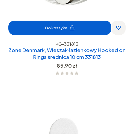
Do koszyka
KG-331813
Zone Denmark, Wieszak łazienkowy Hooked on
Rings średnica 10 cm 331813
Cena
85,90 zł