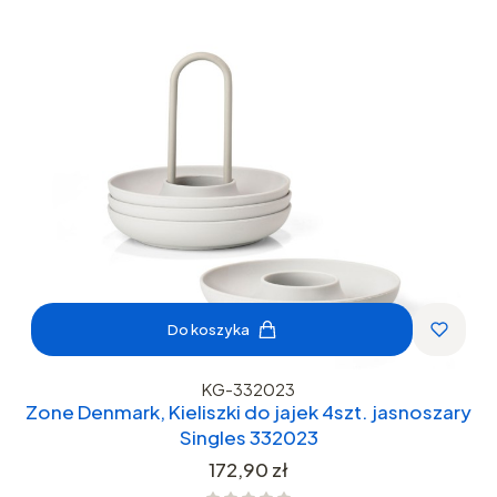
Do koszyka
KG-332023
Zone Denmark, Kieliszki do jajek 4szt. jasnoszary
Singles 332023
Cena
172,90 zł