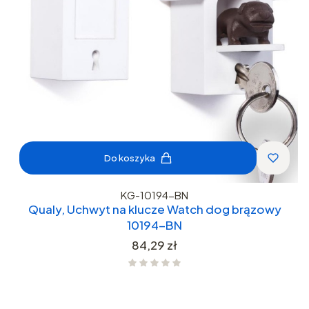
Do koszyka
KG-10194-BN
Qualy, Uchwyt na klucze Watch dog brązowy
10194-BN
Cena
84,29 zł