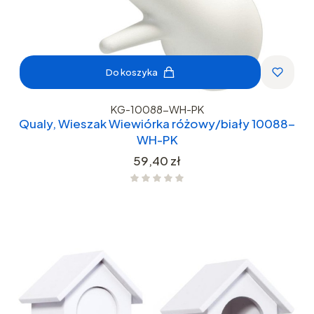
Do koszyka
KG-10088-WH-PK
Qualy, Wieszak Wiewiórka różowy/biały 10088-
WH-PK
Cena
59,40 zł