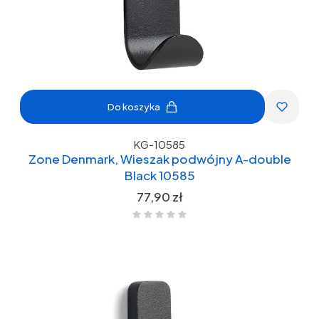
Do koszyka
KG-10585
Zone Denmark, Wieszak podwójny A-double
Black 10585
Cena
77,90 zł