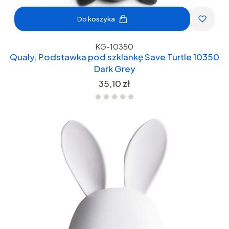
Do koszyka
KG-10350
Qualy, Podstawka pod szklankę Save Turtle 10350
Dark Grey
Cena
35,10 zł