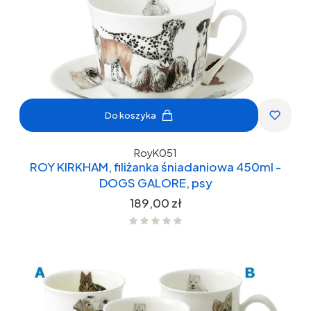
Do koszyka
RoyK051
ROY KIRKHAM, filiżanka śniadaniowa 450ml -
DOGS GALORE, psy
Cena
189,00 zł