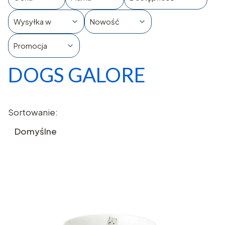
Wysyłka w
Nowość
Promocja
DOGS GALORE
Koniec filtrów
Lista produktów
Sortowanie:
Domyślne