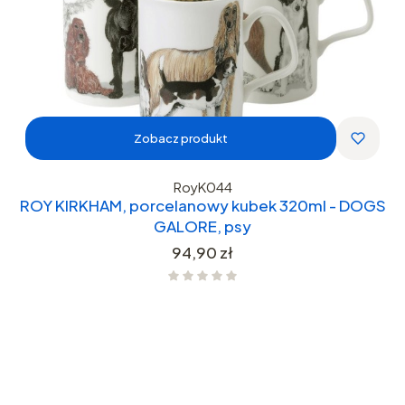
Zobacz produkt
RoyK044
ROY KIRKHAM, porcelanowy kubek 320ml - DOGS
GALORE, psy
Cena
94,90 zł