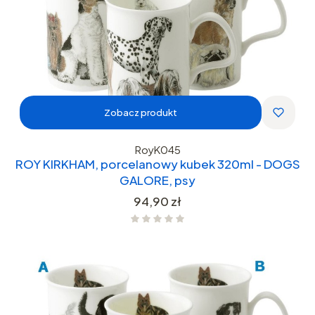
Zobacz produkt
RoyK045
ROY KIRKHAM, porcelanowy kubek 320ml - DOGS
GALORE, psy
Cena
94,90 zł