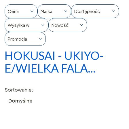
Cena
Marka
Dostępność
Wysyłka w
Nowość
Promocja
HOKUSAI - UKIYO-
Koniec filtrów
E/WIELKA FALA...
Lista produktów
Sortowanie:
Domyślne