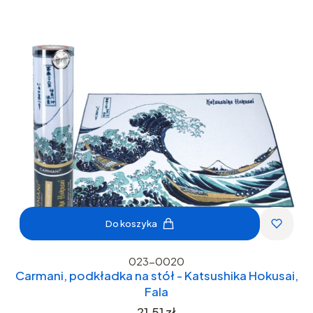
Do koszyka
023-0020
Carmani, podkładka na stół - Katsushika Hokusai,
Fala
Cena
21,51 zł