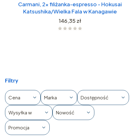
Carmani, 2x filiżanka-espresso - Hokusai
Katsushika/Wielka Fala w Kanagawie
Cena
146,35 zł
Filtry
Cena
Marka
Dostępność
Wysyłka w
Nowość
Promocja