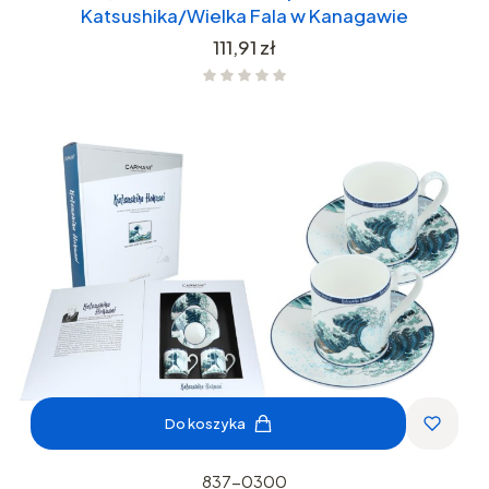
Katsushika/Wielka Fala w Kanagawie
Cena
111,91 zł
Do koszyka
837-0300