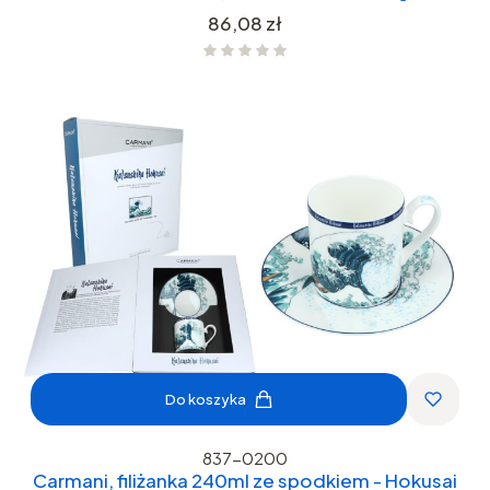
Cena
86,08 zł
Do koszyka
837-0200
Carmani, filiżanka 240ml ze spodkiem - Hokusai