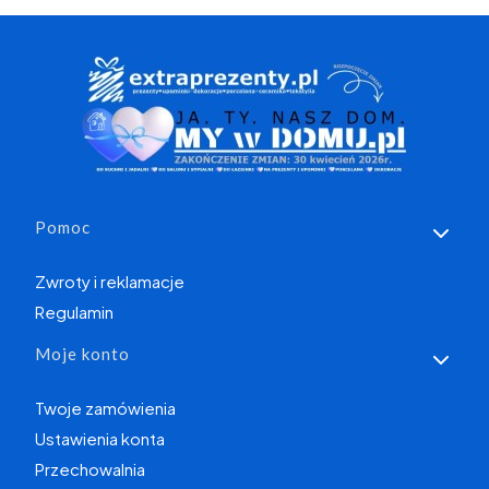
Koniec filtrów
Linki w stopce
Pomoc
Zwroty i reklamacje
Regulamin
Moje konto
Twoje zamówienia
Ustawienia konta
Przechowalnia