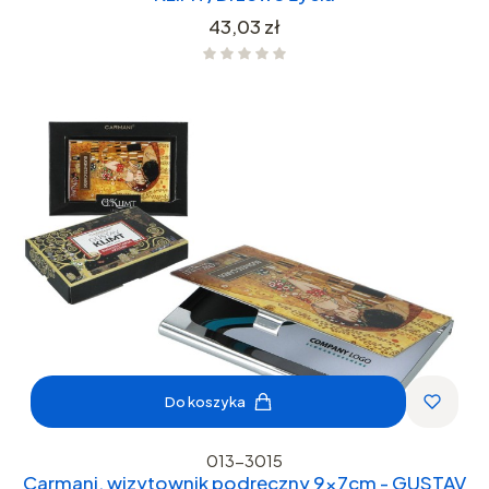
Cena
43,03 zł
Do koszyka
013-3015
Carmani, wizytownik podręczny 9x7cm - GUSTAV