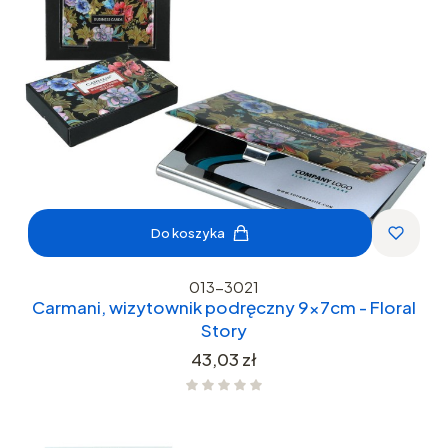
Do koszyka
013-3021
Carmani, wizytownik podręczny 9x7cm - Floral
Story
Cena
43,03 zł