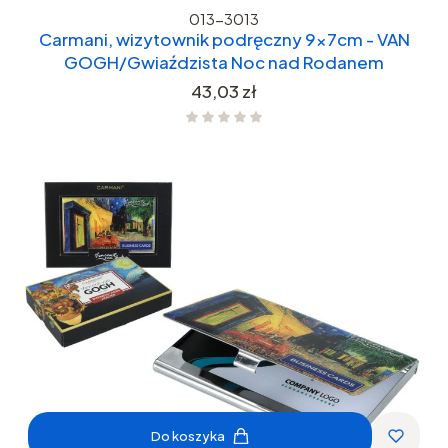
013-3013
Carmani, wizytownik podręczny 9x7cm - VAN
GOGH/Gwiaździsta Noc nad Rodanem
Cena
43,03 zł
Do koszyka