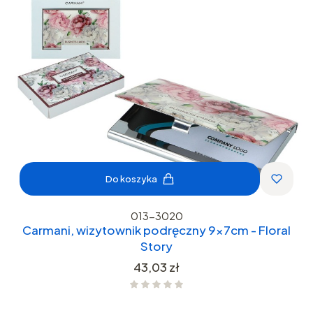
Do koszyka
013-3020
Carmani, wizytownik podręczny 9x7cm - Floral
Story
Cena
43,03 zł