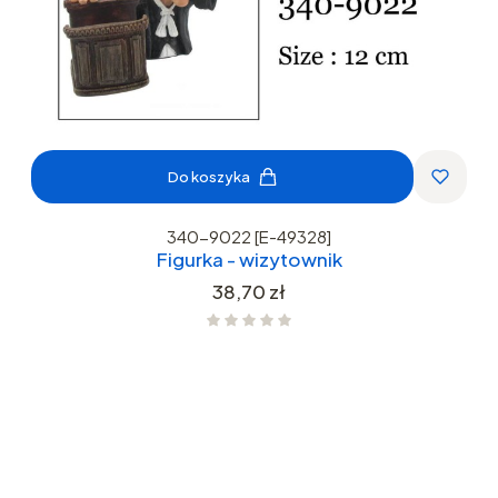
Do koszyka
340-9022 [E-49328]
Figurka - wizytownik
Cena
38,70 zł