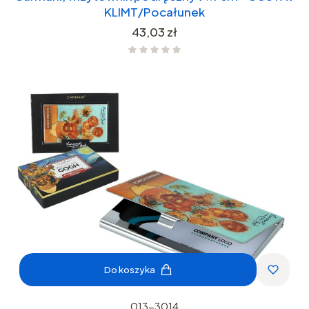
KLIMT/Pocałunek
Cena
43,03 zł
Do koszyka
013-3014