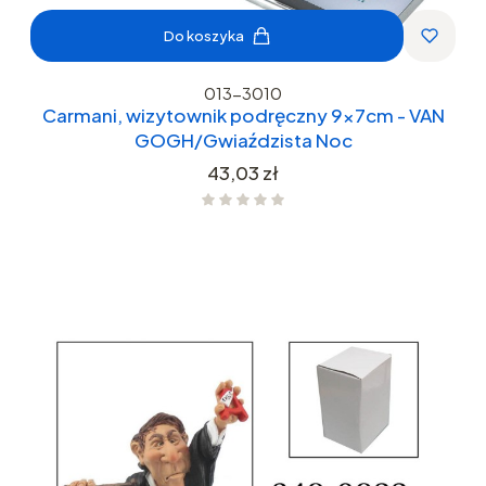
Do koszyka
013-3010
Carmani, wizytownik podręczny 9x7cm - VAN
GOGH/Gwiaździsta Noc
Cena
43,03 zł