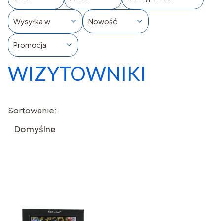
Wysyłka w
Nowość
Promocja
WIZYTOWNIKI
Koniec filtrów
Lista produktów
Sortowanie:
Domyślne