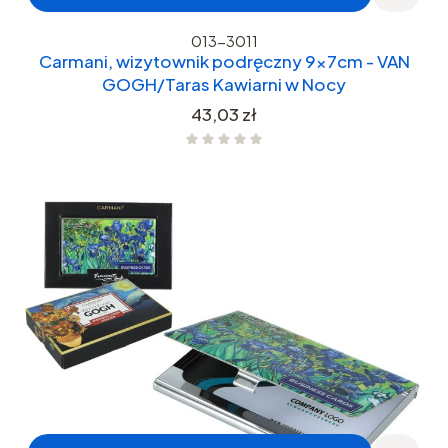
013-3011
Carmani, wizytownik podręczny 9x7cm - VAN
GOGH/Taras Kawiarni w Nocy
Cena
43,03 zł