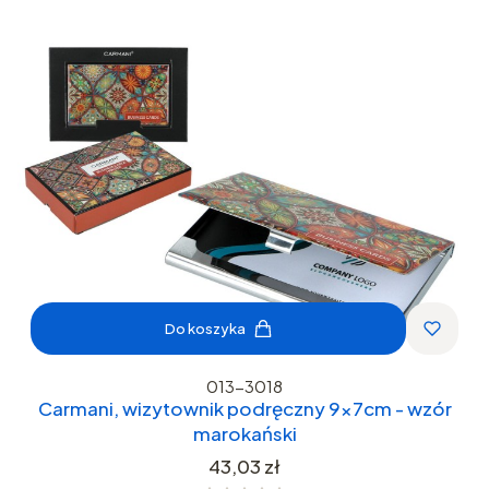
Do koszyka
013-3018
Carmani, wizytownik podręczny 9x7cm - wzór
marokański
Cena
43,03 zł