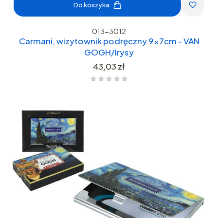
Do koszyka
013-3012
Carmani, wizytownik podręczny 9x7cm - VAN
GOGH/Irysy
Cena
43,03 zł