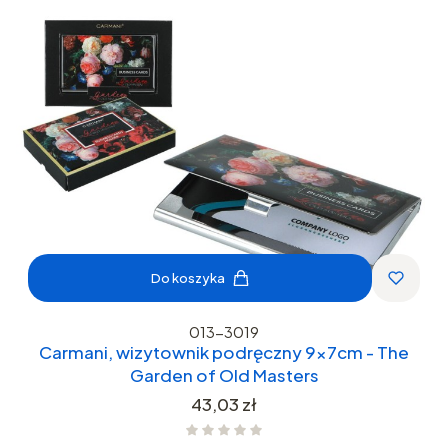
Do koszyka
013-3019
Carmani, wizytownik podręczny 9x7cm - The
Garden of Old Masters
Cena
43,03 zł