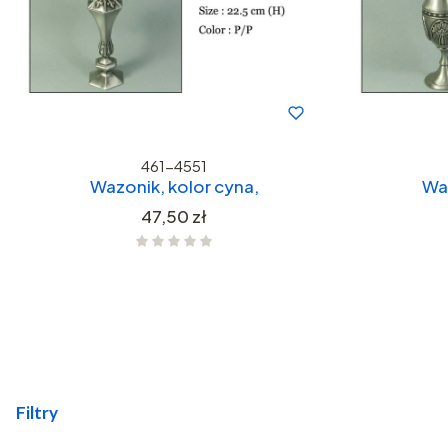
461-4551
Wazonik, kolor cyna,
Waz
Cena
47,50 zł
Filtry