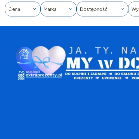
Cena
Marka
Dostępność
Wy
Koniec filtrów