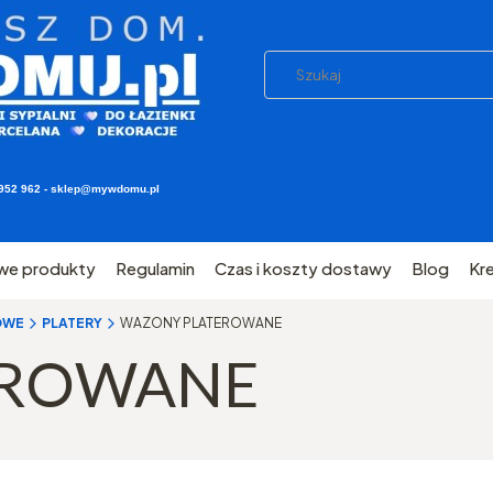
03 952 962 - sklep@mywdomu.pl
we produkty
Regulamin
Czas i koszty dostawy
Blog
Kr
OWE
PLATERY
WAZONY PLATEROWANE
EROWANE