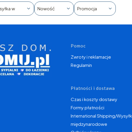
syłka w
Nowość
Promocja
Linki w s
Pomoc
Zwroty i reklamacje
Regulamin
Płatności i dostawa
Czas i koszty dostawy
Formy płatności
International Shipping/Wysyłk
międzynarodowe