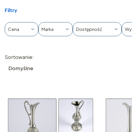
Filtry
Cena
Marka
Dostępność
Wy
Koniec filtrów
Lista produktów
Sortowanie:
Domyślne