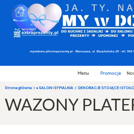
mywdomu.pl/extraprezenty.pl - Warszawa, ul. Bazyliańska 20 - tel. 5
Menu
Promocje
No
Strona główna
▸ SALON i SYPIALNIA
DEKORACJE STOJĄCE I STOŁ
WAZONY PLAT