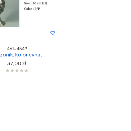
461-4549
onik, kolor cyna,
Cena
37,00 zł