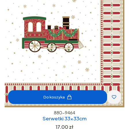
Do koszyka
880-9464
Serwetki 33x33cm
Cena
17,00 zł