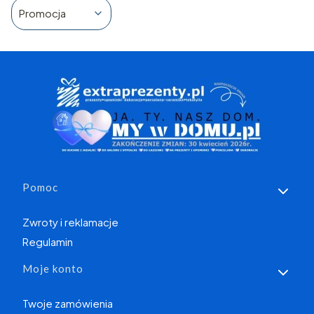
Promocja
Koniec filtrów
Linki w stopce
Pomoc
Zwroty i reklamacje
Regulamin
Moje konto
Twoje zamówienia