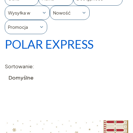
Wysyłka w
Nowość
Promocja
POLAR EXPRESS
Koniec filtrów
Lista produktów
Sortowanie:
Domyślne