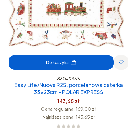
Do koszyka
880-9363
Easy Life/Nuova R2S, porcelanowa paterka
35x23cm - POLAR EXPRESS
143,65 zł
Cena regularna:
169,00 zł
Najniższa cena:
143,65 zł