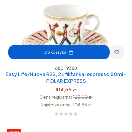
Do koszyka
880-9368
Easy Life/Nuova R2S, 2x filiżanka-espresso 80ml -
POLAR EXPRESS
104,55 zł
Cena regularna:
123,00 zł
Najniższa cena:
104,55 zł
Okazja