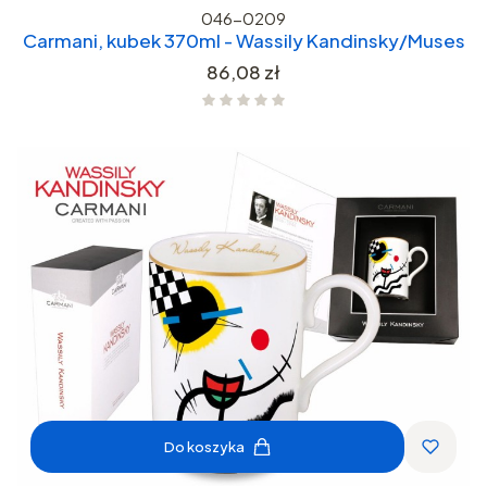
046-0209
Carmani, kubek 370ml - Wassily Kandinsky/Muses
Cena
86,08 zł
Do koszyka