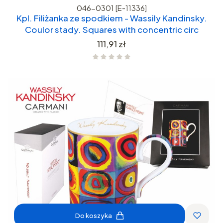
046-0301 [E-11336]
Kpl. Filiżanka ze spodkiem - Wassily Kandinsky.
Coulor stady. Squares with concentric circ
Cena
111,91 zł
Do koszyka