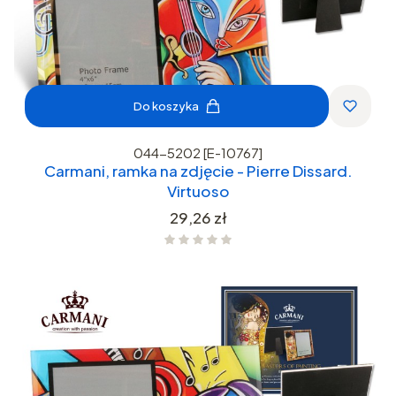
Do koszyka
044-5202 [E-10767]
Carmani, ramka na zdjęcie - Pierre Dissard.
Virtuoso
Cena
29,26 zł