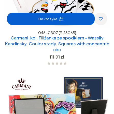
Do koszyka
046-0307 [E-13065]
Carmani, kpl. Filiżanka ze spodkiem - Wassily
Kandinsky. Coulor stady. Squares with concentric
circ
Cena
111,91 zł