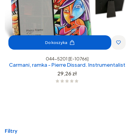
Do koszyka
044-5201 [E-10766]
Carmani, ramka - Pierre Dissard. Instrumentalist
Cena
29,26 zł
Filtry