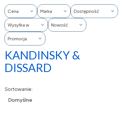
Cena
Marka
Dostępność
Wysyłka w
Nowość
Promocja
KANDINSKY &
Koniec filtrów
DISSARD
Lista produktów
Sortowanie:
Domyślne