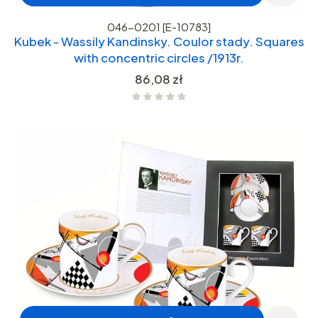
046-0201 [E-10783]
Kubek - Wassily Kandinsky. Coulor stady. Squares
with concentric circles /1913r.
Cena
86,08 zł