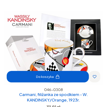
Do koszyka
046-0308
Carmani, filiżanka ze spodkiem - W.
KANDINSKY/Orange, 1923r.
Cena
111,91 zł