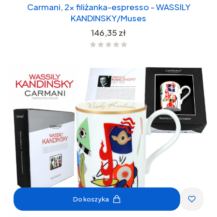
Carmani, 2x filiżanka-espresso - WASSILY
KANDINSKY/Muses
Cena
146,35 zł
Do koszyka