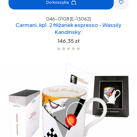
Do koszyka
046-0108 [E-13062]
Carmani, kpl. 2 filiżanek espresso - Wassily
Kandinsky.
Cena
146,35 zł