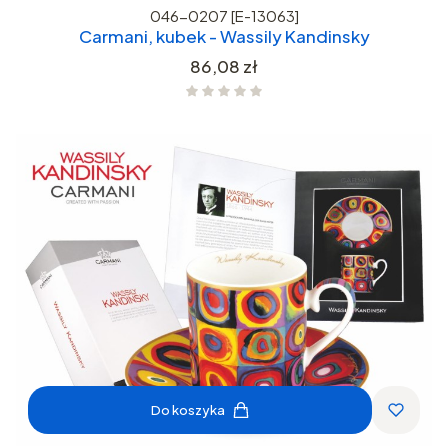
046-0207 [E-13063]
Carmani, kubek - Wassily Kandinsky
Cena
86,08 zł
Do koszyka