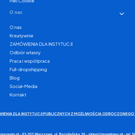
Pliki Cookie
O nas
O nas
Kreatywnie
ZAMÓWIENIA DLA INSTYTUCJI
Odbiór własny
Praca i współpraca
Full-dropshipping
Blog
Social-Media
Kontakt
WIENIA DLA INSTYTUCJI PUBLICZNYCH Z MOŻLIWOŚCIĄ ODROCZONEGO 
rezenty.pl - 03-203 Warszawa, ul. Bazyliańska 20 - sklep@mywdomu.pl - tel.