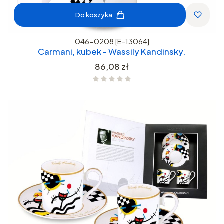
Do koszyka
046-0208 [E-13064]
Carmani, kubek - Wassily Kandinsky.
Cena
86,08 zł