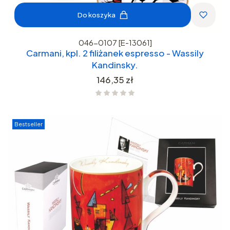
Do koszyka
046-0107 [E-13061]
Carmani, kpl. 2 filiżanek espresso - Wassily
Kandinsky.
Cena
146,35 zł
Bestseller