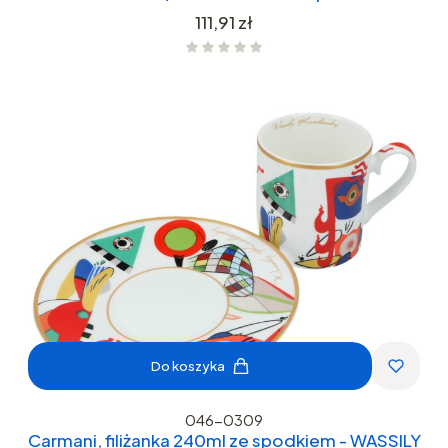
Cena
111,91 zł
Do koszyka
046-0309
Carmani, filiżanka 240ml ze spodkiem - WASSILY