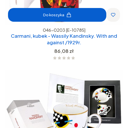
Do koszyka
046-0203 [E-10785]
Carmani, kubek - Wassily Kandinsky. With and
against /1929r.
Cena
86,08 zł