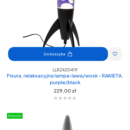
Do koszyka
LLR2420419
Fisura, relaksacyjna lampa-lawa/wosk - RAKIETA,
purple/black
Cena
229,00 zł
Nowość