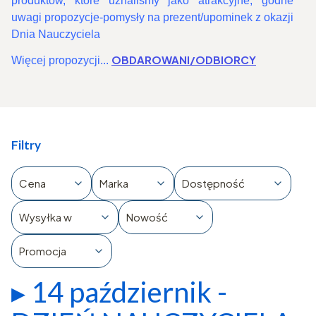
produktów, które uznaliśmy jako atrakcyjne, godne
uwagi propozycje-pomysły na prezent/upominek z okazji
Dnia Nauczyciela
OBDAROWANI/ODBIORCY
Więcej propozycji...
Filtry
Cena
Marka
Dostępność
Wysyłka w
Nowość
Promocja
▸ 14 październik -
Koniec filtrów