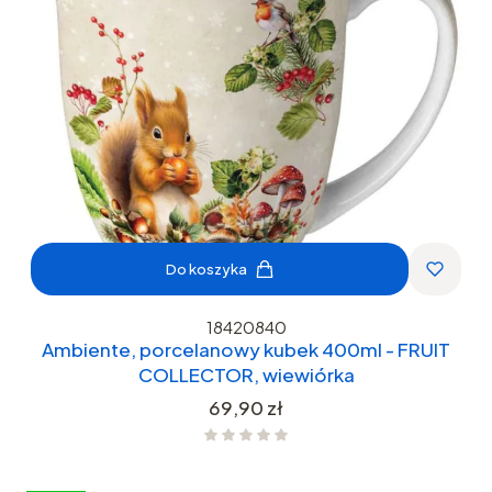
Do koszyka
18420840
Ambiente, porcelanowy kubek 400ml - FRUIT
COLLECTOR, wiewiórka
Cena
69,90 zł