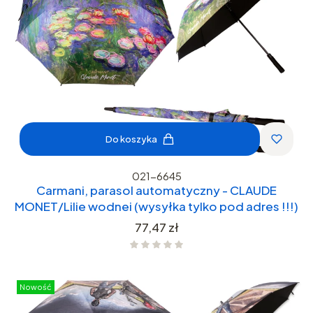
Do koszyka
021-6645
Carmani, parasol automatyczny - CLAUDE
MONET/Lilie wodnei (wysyłka tylko pod adres !!!)
Cena
77,47 zł
Nowość