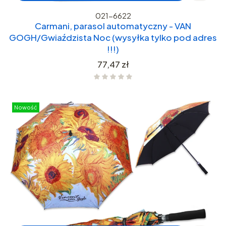
021-6622
Carmani, parasol automatyczny - VAN
GOGH/Gwiaździsta Noc (wysyłka tylko pod adres
!!!)
Cena
77,47 zł
Nowość