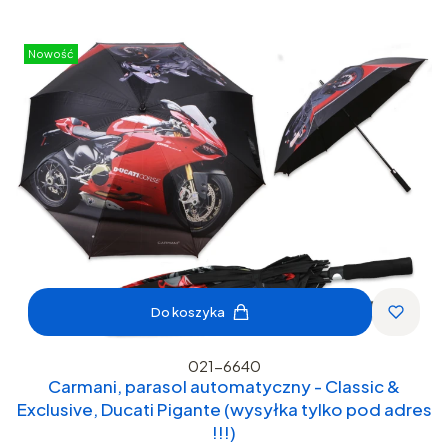
Nowość
Do koszyka
021-6640
Carmani, parasol automatyczny - Classic &
Exclusive, Ducati Pigante (wysyłka tylko pod adres
!!!)