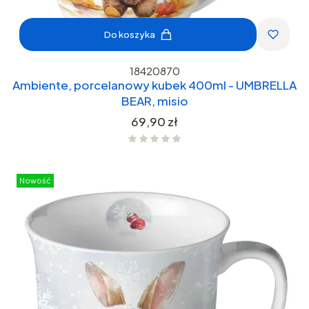
Do koszyka
18420870
Ambiente, porcelanowy kubek 400ml - UMBRELLA
BEAR, misio
Cena
69,90 zł
Nowość