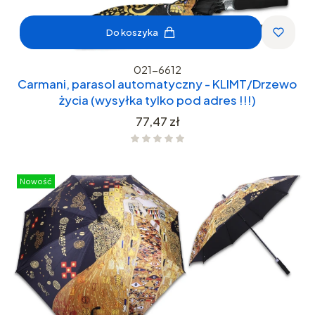
Do koszyka
021-6612
Carmani, parasol automatyczny - KLIMT/Drzewo
życia (wysyłka tylko pod adres !!!)
Cena
77,47 zł
Nowość