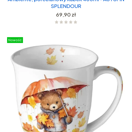
SPLENDOUR
Cena
69,90 zł
Nowość