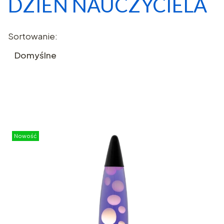
DZIEŃ NAUCZYCIELA
Lista produktów
Sortowanie:
Domyślne
Nowość