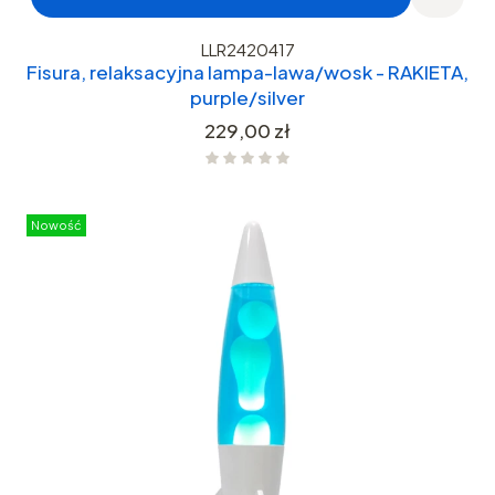
LLR2420417
Fisura, relaksacyjna lampa-lawa/wosk - RAKIETA,
purple/silver
Cena
229,00 zł
Nowość