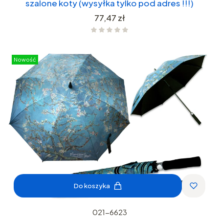
szalone koty (wysyłka tylko pod adres !!!)
Cena
77,47 zł
Nowość
Do koszyka
021-6623