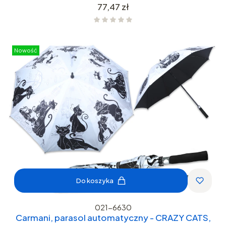
Cena
77,47 zł
Nowość
Do koszyka
021-6630
Carmani, parasol automatyczny - CRAZY CATS,