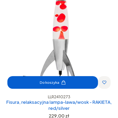
Do koszyka
LLR2410273
Fisura, relaksacyjna lampa-lawa/wosk - RAKIETA,
red/silver
Cena
229,00 zł