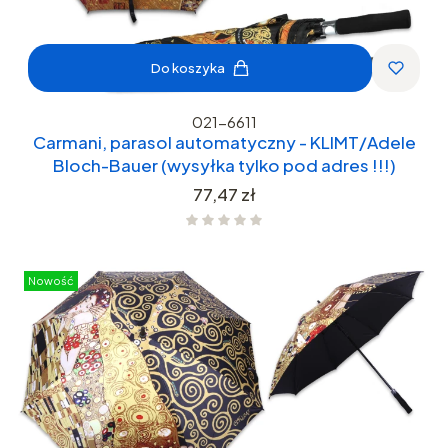
Do koszyka
021-6611
Carmani, parasol automatyczny - KLIMT/Adele
Bloch-Bauer (wysyłka tylko pod adres !!!)
Cena
77,47 zł
Nowość