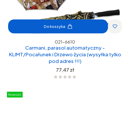
Do koszyka
021-6610
Carmani, parasol automatyczny -
KLIMT/Pocałunek i Drzewo życia (wysyłka tylko
pod adres !!!)
Cena
77,47 zł
Nowość