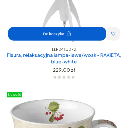
Do koszyka
LLR2410272
Fisura, relaksacyjna lampa-lawa/wosk - RAKIETA,
blue-white
Cena
229,00 zł
Nowość