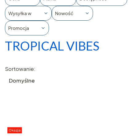
Wysyłka w
Nowość
Promocja
TROPICAL VIBES
Koniec filtrów
Lista produktów
Sortowanie:
Domyślne
Okazja