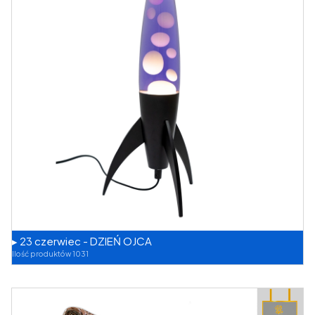
▸ 23 czerwiec - DZIEŃ OJCA
Ilość produktów 1031