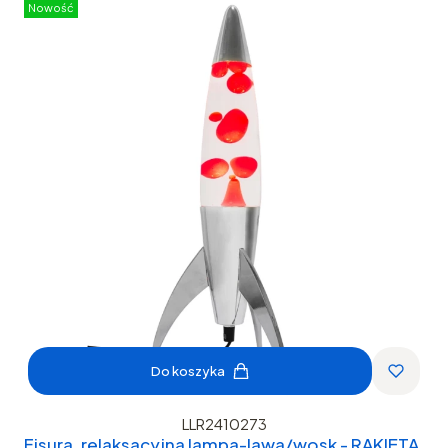
Nowość
Do koszyka
LLR2410273
Fisura, relaksacyjna lampa-lawa/wosk - RAKIETA,