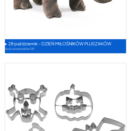
▸ 28 październik - DZIEŃ MIŁOŚNIKÓW PLUSZAKÓW
Ilość produktów 181