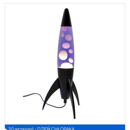
▸ 30 wrzesień - DZIEŃ CHŁOPAKA