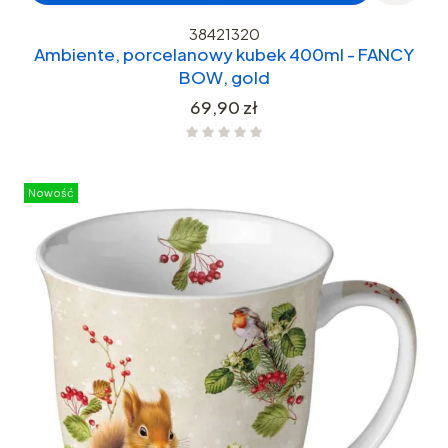
38421320
Ambiente, porcelanowy kubek 400ml - FANCY
BOW, gold
Cena
69,90 zł
Nowość