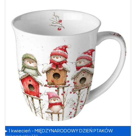
▸ 1 kwiecień - MIĘDZYNARODOWY DZIEŃ PTAKÓW
Ilość produktów 330