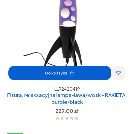
Do koszyka
LLR2420419
Fisura, relaksacyjna lampa-lawa/wosk - RAKIETA,
purple/black
Cena
229,00 zł