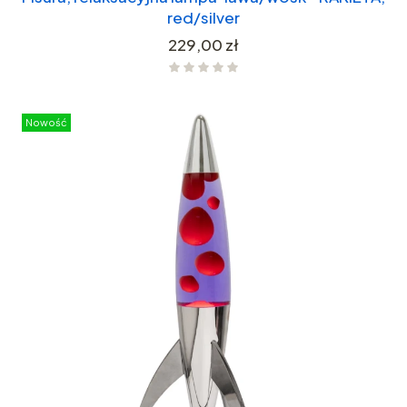
red/silver
Cena
229,00 zł
Nowość