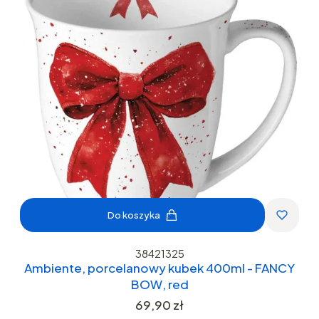
Do koszyka
38421325
Ambiente, porcelanowy kubek 400ml - FANCY
BOW, red
Cena
69,90 zł