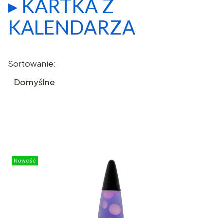
▸ KARTKA Z
KALENDARZA
Lista produktów
Sortowanie:
Domyślne
Nowość