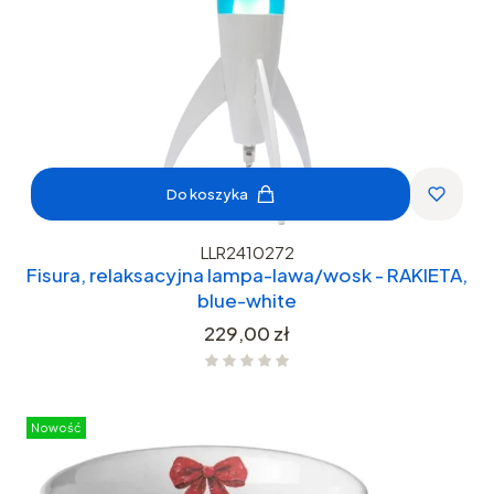
Do koszyka
LLR2410272
Fisura, relaksacyjna lampa-lawa/wosk - RAKIETA,
blue-white
Cena
229,00 zł
Nowość