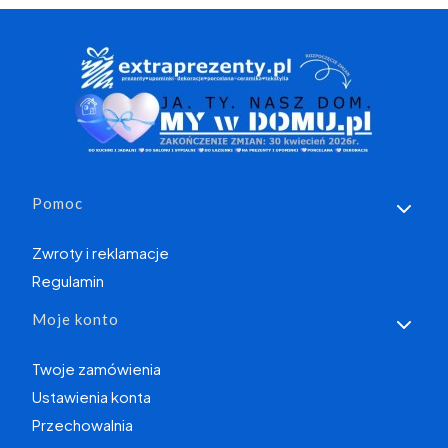
Linki w stopce
Pomoc
Zwroty i reklamacje
Regulamin
Moje konto
Twoje zamówienia
Ustawienia konta
Przechowalnia