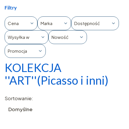
Filtry
Cena
Marka
Dostępność
Wysyłka w
Nowość
Promocja
KOLEKCJA
Koniec filtrów
''ART''(Picasso i inni)
Lista produktów
Sortowanie:
Domyślne