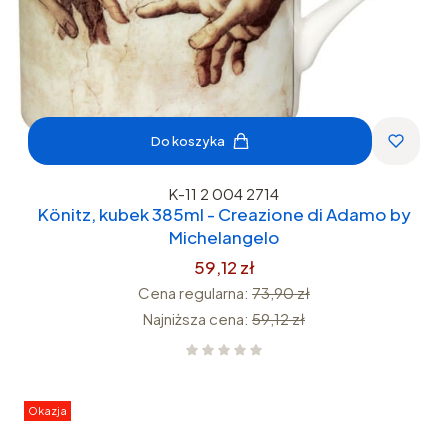
Do koszyka
K-11 2 004 2714
Könitz, kubek 385ml - Creazione di Adamo by
Michelangelo
59,12 zł
Cena regularna:
73,90 zł
Najniższa cena:
59,12 zł
Okazja