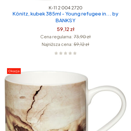
K-11 2 004 2720
Könitz, kubek 385ml - Young refugee in... by
BANKSY
59,12 zł
Cena regularna:
73,90 zł
Najniższa cena:
59,12 zł
Okazja