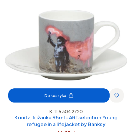
Do koszyka
K-11 5 304 2720
Könitz, filiżanka 95ml - ARTselection Young
refugee in a lifejacket by Banksy