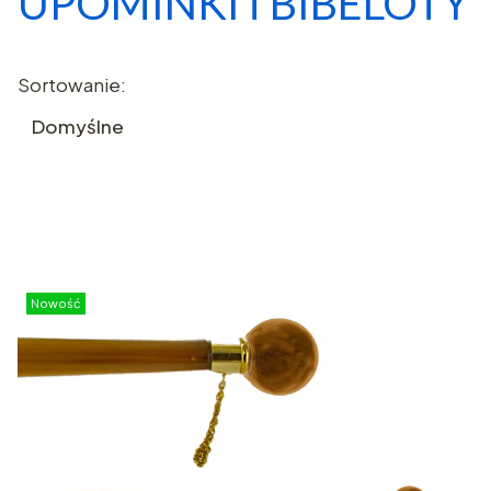
UPOMINKI i BIBELOTY
Lista produktów
Sortowanie:
Domyślne
Nowość