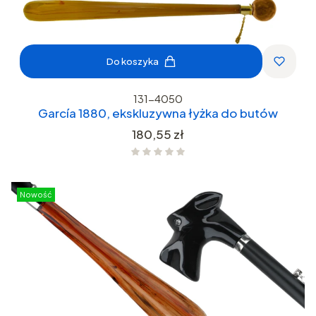
Do koszyka
131-4050
García 1880, ekskluzywna łyżka do butów
Cena
180,55 zł
Nowość