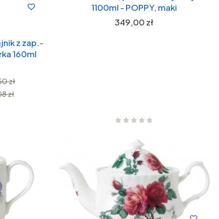
1100ml - POPPY, maki
Cena
349,00 zł
nik z zap.-
rka 160ml
50 zł
08 zł