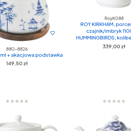
RoyK088
ROY KIRKHAM, porce
czajnik/imbryk 110
HUMMINGBIRDS, kolibe
Cena
339,00 zł
880-8826
 ml + akacjowa podstawka
Cena
149,50 zł