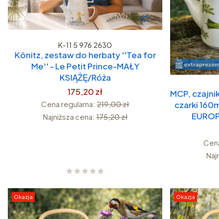
K-11 5 976 2630
Könitz, zestaw do herbaty ''Tea for
Me'' - Le Petit Prince-MAŁY
KSIĄŻĘ/Róża
175,20 zł
MCP, czajni
czarki 160
Cena regularna:
219,00 zł
EUROP
Najniższa cena:
175,20 zł
Cena
Naj
Okazja
Okazja