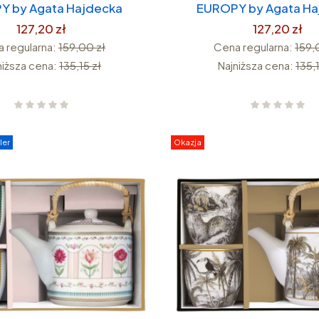
Y by Agata Hajdecka
EUROPY by Agata Ha
127,20 zł
127,20 zł
 regularna:
159,00 zł
Cena regularna:
159,
niższa cena:
135,15 zł
Najniższa cena:
135,1
ler
Okazja