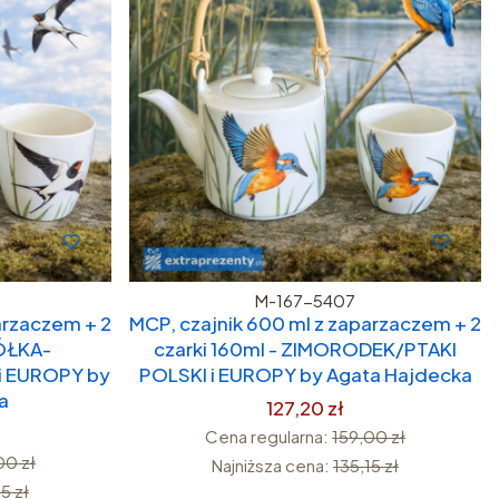
M-167-5407
arzaczem + 2
MCP, czajnik 600 ml z zaparzaczem + 2
KÓŁKA-
czarki 160ml - ZIMORODEK/PTAKI
i EUROPY by
POLSKI i EUROPY by Agata Hajdecka
a
127,20 zł
Cena regularna:
159,00 zł
00 zł
Najniższa cena:
135,15 zł
5 zł