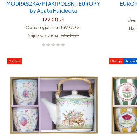
MODRASZKA/PTAKI POLSKI i EUROPY
EUROP
by Agata Hajdecka
127,20 zł
Cena
Cena regularna:
159,00 zł
Naj
Najniższa cena:
135,15 zł
Okazja
Okazja
Bestsel