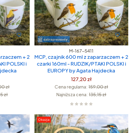
M-167-5411
arzaczem + 2
MCP, czajnik 600 ml z zaparzaczem + 2
KI POLSKI i
czarki 160ml - RUDZIK/PTAKI POLSKI i
jdecka
EUROPY by Agata Hajdecka
127,20 zł
00 zł
Cena regularna:
159,00 zł
5 zł
Najniższa cena:
135,15 zł
Okazja