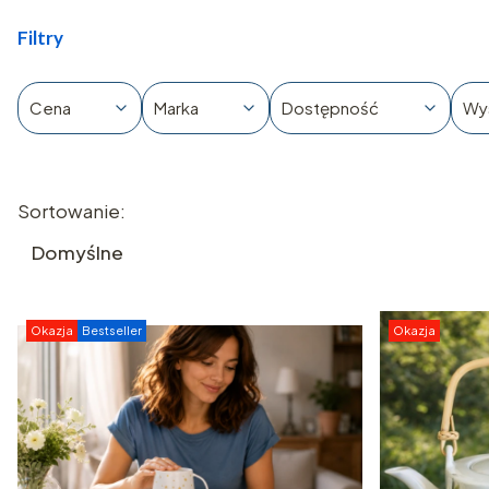
Filtry
Cena
Marka
Dostępność
Wy
Koniec filtrów
Lista produktów
Sortowanie:
Domyślne
Okazja
Bestseller
Okazja