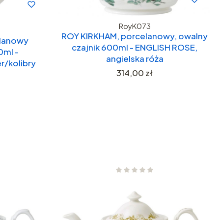
RoyK073
ROY KIRKHAM, porcelanowy, owalny
lanowy
czajnik 600ml - ENGLISH ROSE,
0ml -
angielska róża
r/kolibry
Cena
314,00 zł