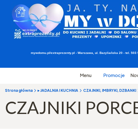
mywdomu.pl/extraprezenty.pl - Warszawa, ul. Bazyliańska 20 - tel. 5
Menu
Promocje
No
Strona główna
▸ JADALNIA I KUCHNIA
CZAJNIKI, IMBRYKI, DZBANKI
CZAJNIKI POR