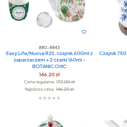
880-8843
Easy Life/Nuova R2S, czajnik 600ml z
Czajnik 750
zaparzaczem + 2 czarki 160ml -
BOTANIC CHIC
146,20 zł
Cena regularna:
172,00 zł
Najniższa cena:
146,20 zł