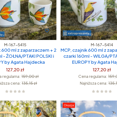
M-167-5415
M-167-5414
k 600 ml z zaparzaczem + 2
MCP, czajnik 600 ml z zap
ml - ŻOŁNA/PTAKI POLSKI i
czarki 160ml - WILGA/PTA
Y by Agata Hajdecka
EUROPY by Agata Ha
127,20 zł
127,20 zł
 regularna:
159,00 zł
Cena regularna:
159,
niższa cena:
135,15 zł
Najniższa cena:
135,1
Okazja