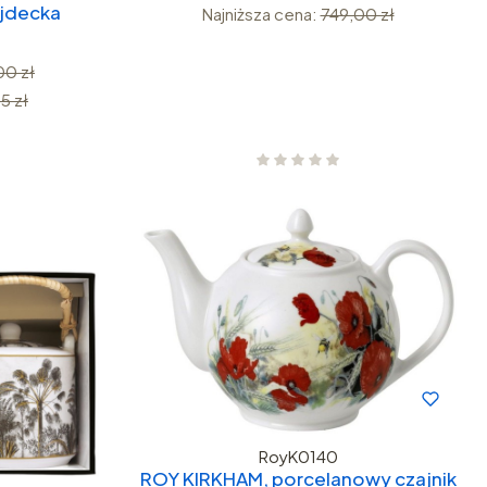
jdecka
Najniższa cena:
749,00 zł
00 zł
5 zł
RoyK0140
ROY KIRKHAM, porcelanowy czajnik