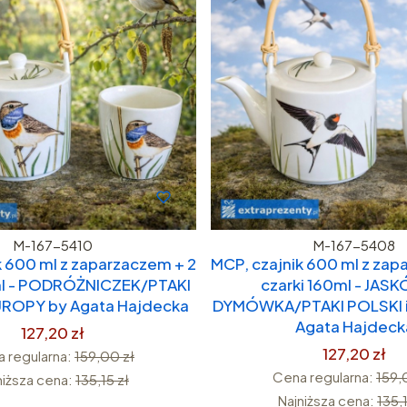
M-167-5410
M-167-5408
k 600 ml z zaparzaczem + 2
MCP, czajnik 600 ml z zap
ml - PODRÓŻNICZEK/PTAKI
czarki 160ml - JAS
UROPY by Agata Hajdecka
DYMÓWKA/PTAKI POLSKI 
Agata Hajdeck
127,20 zł
127,20 zł
 regularna:
159,00 zł
Cena regularna:
159,
niższa cena:
135,15 zł
Najniższa cena:
135,1