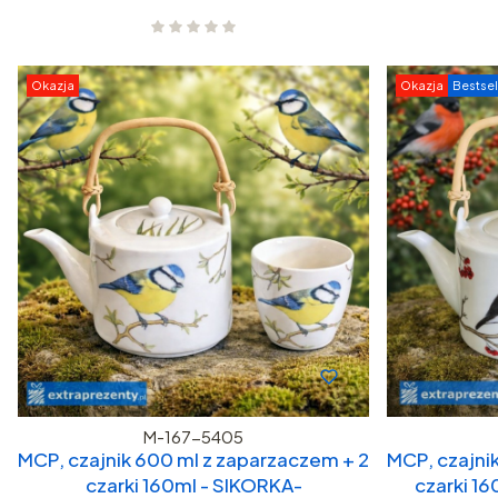
Okazja
Okazja
Bestsel
M-167-5405
MCP, czajnik 600 ml z zaparzaczem + 2
MCP, czajni
czarki 160ml - SIKORKA-
czarki 16