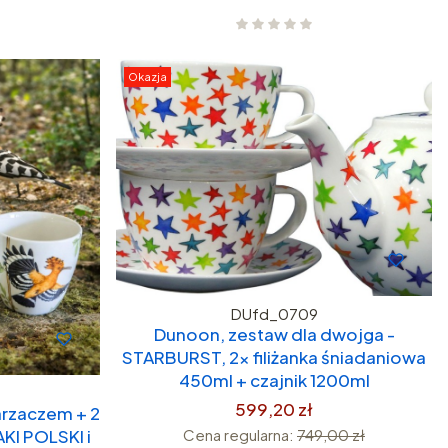
Okazja
DUfd_0709
Dunoon, zestaw dla dwojga -
STARBURST, 2x filiżanka śniadaniowa
450ml + czajnik 1200ml
599,20 zł
arzaczem + 2
KI POLSKI i
Cena regularna:
749,00 zł