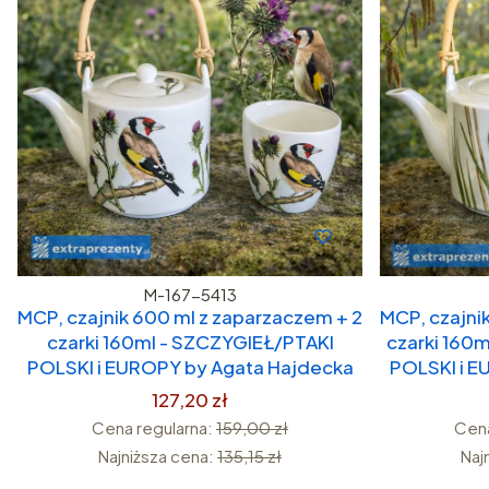
M-167-5413
MCP, czajnik 600 ml z zaparzaczem + 2
MCP, czajni
czarki 160ml - SZCZYGIEŁ/PTAKI
czarki 160
POLSKI i EUROPY by Agata Hajdecka
POLSKI i E
127,20 zł
Cena regularna:
159,00 zł
Cena
Najniższa cena:
135,15 zł
Naj