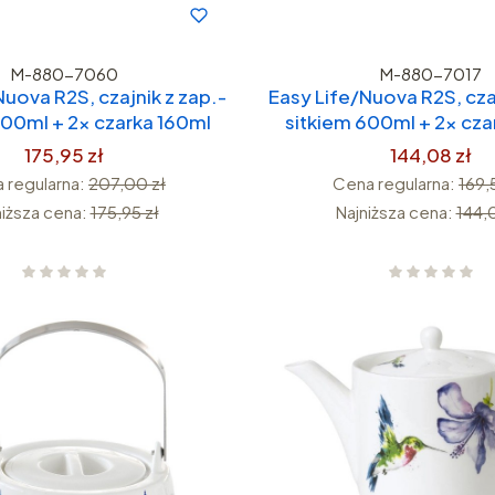
M-880-7060
M-880-7017
Nuova R2S, czajnik z zap.-
Easy Life/Nuova R2S, czaj
600ml + 2x czarka 160ml
sitkiem 600ml + 2x cza
175,95 zł
144,08 zł
 regularna:
207,00 zł
Cena regularna:
169,
niższa cena:
175,95 zł
Najniższa cena:
144,