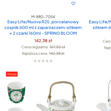
M-880-7054
Easy Life/Nuova R2S, porcelanowy
Easy Life/
czajnik 600 ml z zaparzaczem-sitkiem
sitkiem 
+ 2 czarki 160ml - SPRING BLOOM
142,38 zł
Cena
Cena regularna:
167,50 zł
Naj
Najniższa cena:
142,38 zł
Okazja