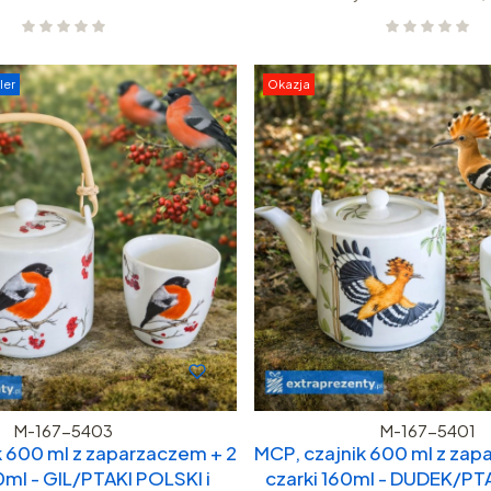
ler
Okazja
M-167-5403
M-167-5401
k 600 ml z zaparzaczem + 2
MCP, czajnik 600 ml z zap
0ml - GIL/PTAKI POLSKI i
czarki 160ml - DUDEK/PTA