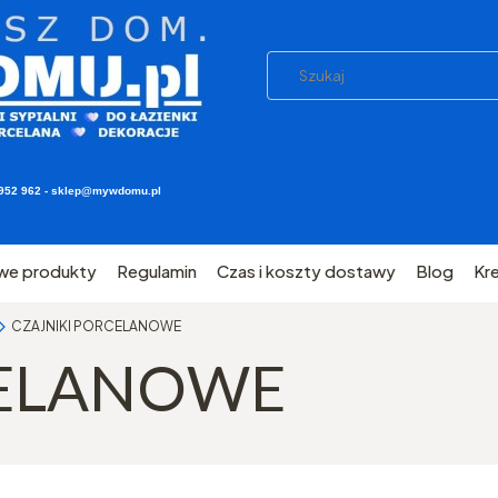
03 952 962 - sklep@mywdomu.pl
we produkty
Regulamin
Czas i koszty dostawy
Blog
Kr
CZAJNIKI PORCELANOWE
CELANOWE