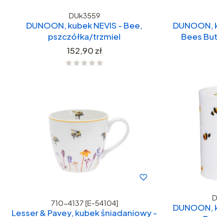
DUk3559
DUNOON, kubek NEVIS - Bee,
DUNOON, k
pszczółka/trzmiel
Bees Butt
Cena
152,90 zł
D
710-4137 [E-54104]
DUNOON, k
Lesser & Pavey, kubek śniadaniowy -