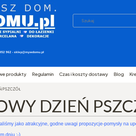
03 952 962 - sklep@mywdomu.pl
we produkty
Regulamin
Czas i koszty dostawy
Blog
Kr
IEŃ PSZCZÓŁ
ATOWY DZIEŃ PSZ
aliśmy jako atrakcyjne, godne uwagi propozycje-pomysły na upo
 dniu :-)