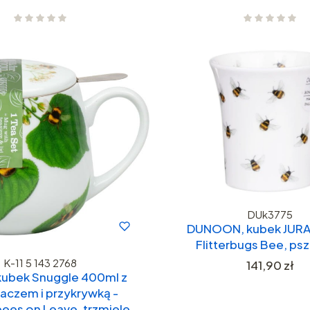
DUk3775
DUNOON, kubek JURA 
Flitterbugs Bee, psz
K-11 5 143 2768
Cena
141,90 zł
 kubek Snuggle 400ml z
aczem i przykrywką -
es on Leave, trzmiele