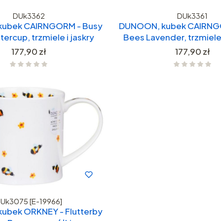
DUk3362
DUk3361
ubek CAIRNGORM - Busy
DUNOON, kubek CAIRNG
ercup, trzmiele i jaskry
Bees Lavender, trzmiele
Cena
Cena
177,90 zł
177,90 zł
Uk3075 [E-19966]
ubek ORKNEY - Flutterby