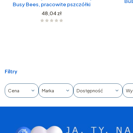
Bus
Busy Bees, pracowite pszczółki
Cena
48,04 zł
Filtry
Cena
Marka
Dostępność
Wy
Koniec filtrów