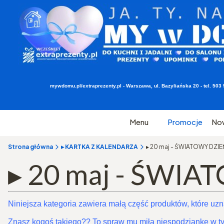
mywdomu.pl/extraprezenty.pl - Warszawa, ul. Bazyliańska 20 - tel. 5
Menu
Promocje
No
Strona główna
▸ KARTKA Z KALENDARZA
▸ 20 maj - ŚWIATOWY DZ
▸ 20 maj - ŚWI
Niniejsza kategoria zawiera małą część produktów, które uzn
Znasz kogoś takiego?? To spraw mu miłą niespodziankę w tym