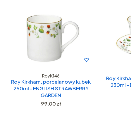
RoyK146
Roy Kirkha
Roy Kirkham, porcelanowy kubek
230ml -
250ml - ENGLISH STRAWBERRY
GARDEN
Cena
99,00 zł