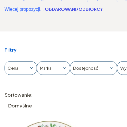
OBDAROWANI/ODBIORCY
Więcej propozycji...
Filtry
Cena
Marka
Dostępność
Wy
Koniec filtrów
Lista produktów
Sortowanie:
Domyślne