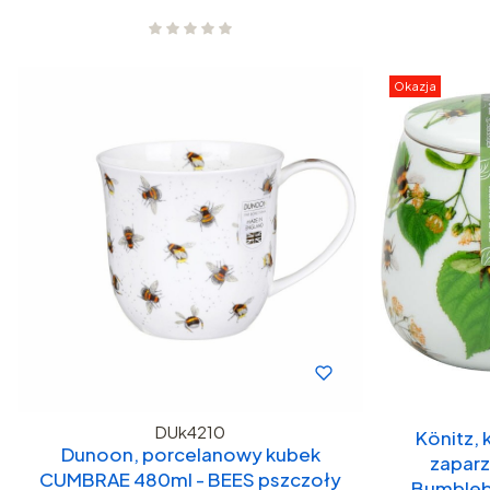
Okazja
DUk4210
Könitz,
Dunoon, porcelanowy kubek
zaparz
CUMBRAE 480ml - BEES pszczoły
Bumblebe