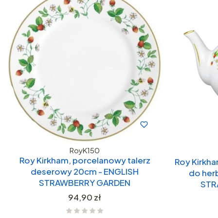
RoyK150
Roy Kirkham, porcelanowy talerz
Roy Kirkh
deserowy 20cm - ENGLISH
do her
STRAWBERRY GARDEN
STR
Cena
94,90 zł