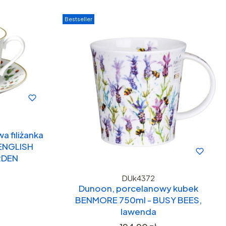
Bestseller
a filiżanka
 ENGLISH
RDEN
DUk4372
Dunoon, porcelanowy kubek
BENMORE 750ml - BUSY BEES,
lawenda
Cena