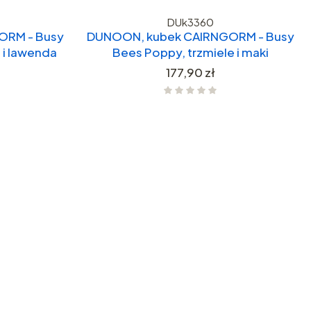
DUk3360
ORM - Busy
DUNOON, kubek CAIRNGORM - Busy
 i lawenda
Bees Poppy, trzmiele i maki
Cena
177,90 zł