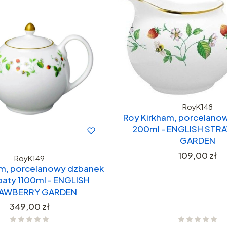
RoyK148
Roy Kirkham, porcelano
200ml - ENGLISH ST
GARDEN
Cena
109,00 zł
RoyK149
am, porcelanowy dzbanek
baty 1100ml - ENGLISH
AWBERRY GARDEN
Cena
349,00 zł