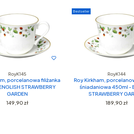
Bestseller
RoyK145
RoyK144
m, porcelanowa filiżanka
Roy Kirkham, porcelanow
 ENGLISH STRAWBERRY
śniadaniowa 450ml -
GARDEN
STRAWBERRY GA
Cena
Cena
149,90 zł
189,90 zł