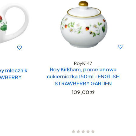
RoyK147
Roy Kirkham, porcelanowa
wy mlecznik
cukierniczka 150ml - ENGLISH
RAWBERRY
STRAWBERRY GARDEN
Cena
109,00 zł