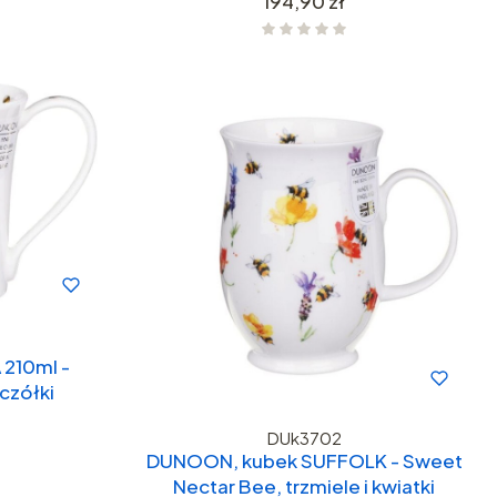
194,90 zł
210ml -
czółki
DUk3702
DUNOON, kubek SUFFOLK - Sweet
Nectar Bee, trzmiele i kwiatki