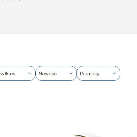
syłka w
Nowość
Promocja