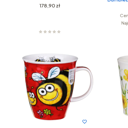
Cena
178,90 zł
Cen
Naj