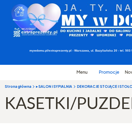
mywdomu.pl/extraprezenty.pl - Warszawa, ul. Bazyliańska 20 - tel. 5
Menu
Promocje
No
Strona główna
▸ SALON i SYPIALNIA
DEKORACJE STOJĄCE I STOŁ
KASETKI/PUZD