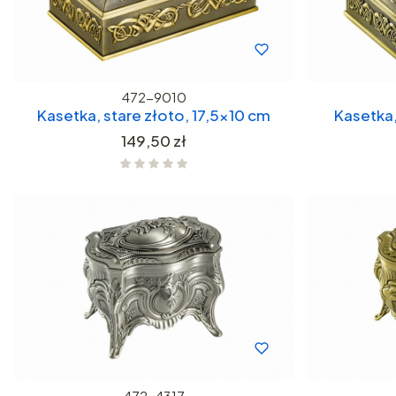
472-9010
Kasetka, stare złoto, 17,5x10 cm
Kasetka,
Cena
149,50 zł
472-4317