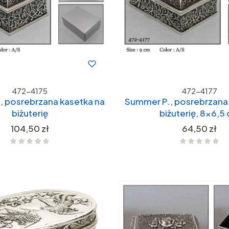
472-4175
472-4177
, posrebrzana kasetka na
Summer P., posrebrzana 
biżuterię
biżuterię, 8x6,5
Cena
Cena
104,50 zł
64,50 zł