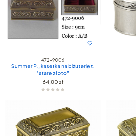
472-9006
Summer P., kasetka na biżuterię t.
"stare złoto"
Cena
64,00 zł