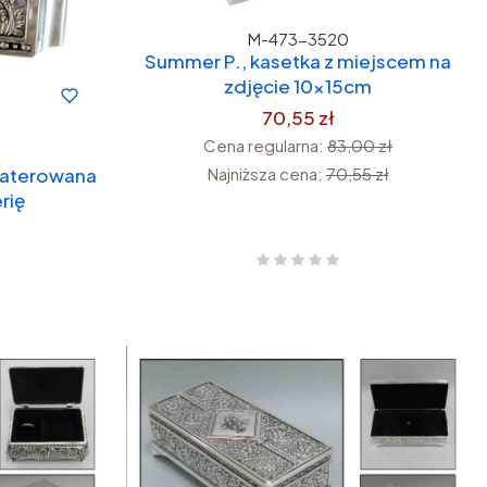
M-473-3520
Summer P., kasetka z miejscem na
zdjęcie 10x15cm
70,55 zł
Cena regularna:
83,00 zł
Najniższa cena:
70,55 zł
laterowana
rię