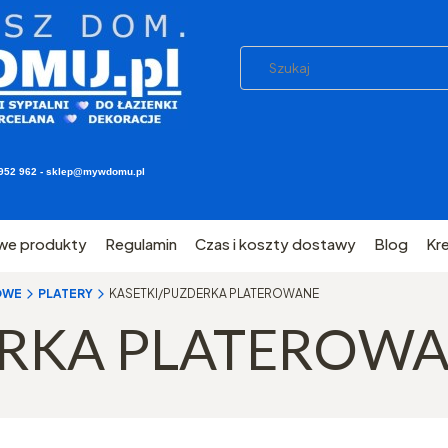
03 952 962 - sklep@mywdomu.pl
we produkty
Regulamin
Czas i koszty dostawy
Blog
Kr
OWE
PLATERY
KASETKI/PUZDERKA PLATEROWANE
ERKA PLATEROW