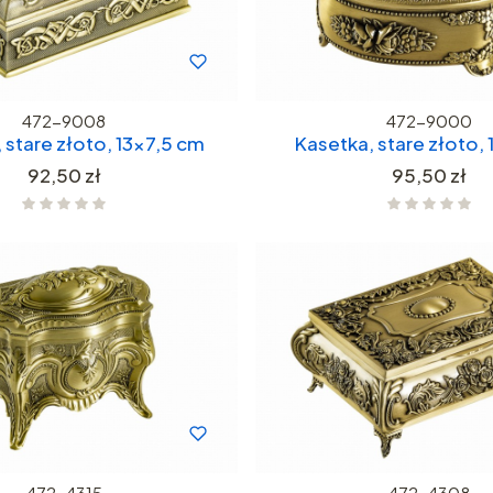
472-9008
472-9000
 stare złoto, 13x7,5 cm
Kasetka, stare złoto,
Cena
Cena
92,50 zł
95,50 zł
472-4315
472-4308