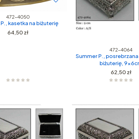
472-4050
., kasetka na biżuterię
Cena
64,50 zł
472-4064
Summer P., posrebrzana 
biżuterię, 9x6
Cena
62,50 zł