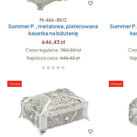
M-466-8612
Summer P., metalowa, platerowana
Summer P.
kasetka na biżuterię
ka
646,43 zł
Cena regularna:
760,50 zł
Cen
Najniższa cena:
646,43 zł
Naj
Okazja
Okazja