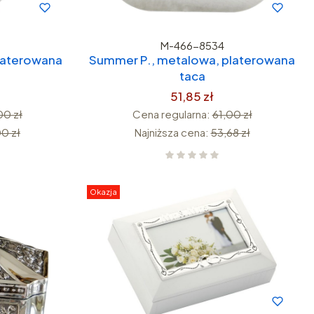
M-466-8534
laterowana
Summer P., metalowa, platerowana
taca
51,85 zł
00 zł
Cena regularna:
61,00 zł
00 zł
Najniższa cena:
53,68 zł
Okazja