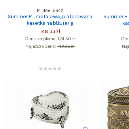
M-466-8542
Summer P., metalowa, platerowana
Summer P.
kasetka na biżuterię
ka
148,33 zł
Cena regularna:
174,50 zł
Cen
Najniższa cena:
148,33 zł
Naj