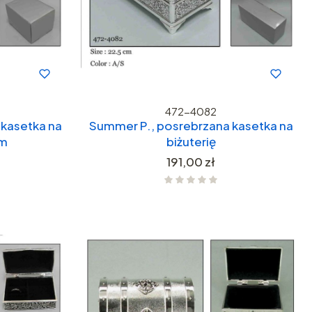
472-4082
kasetka na
Summer P., posrebrzana kasetka na
cm
biżuterię
Cena
191,00 zł