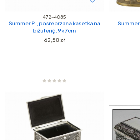
472-4085
Summer P., posrebrzana kasetka na
Summer P
biżuterię, 9x7cm
Cena
62,50 zł