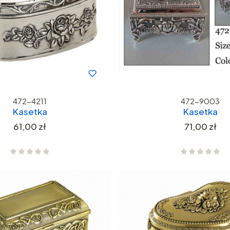
472-4211
472-9003
Kasetka
Kasetka
Cena
Cena
61,00 zł
71,00 zł