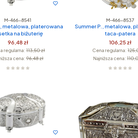
M-466-8541
M-466-8537
, metalowa, platerowana
Summer P., metalowa, p
setka na biżuterię
taca-patera
96,48 zł
106,25 zł
a regularna:
113,50 zł
Cena regularna:
125,
niższa cena:
96,48 zł
Najniższa cena:
110,