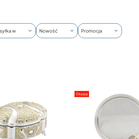
syłka w
Nowość
Promocja
Okazja