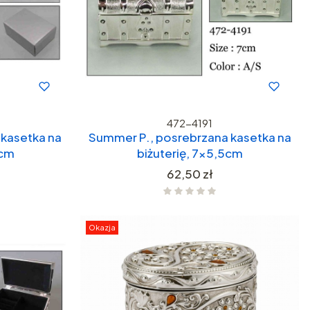
472-4191
kasetka na
Summer P., posrebrzana kasetka na
 cm
biżuterię, 7x5,5cm
Cena
62,50 zł
Okazja