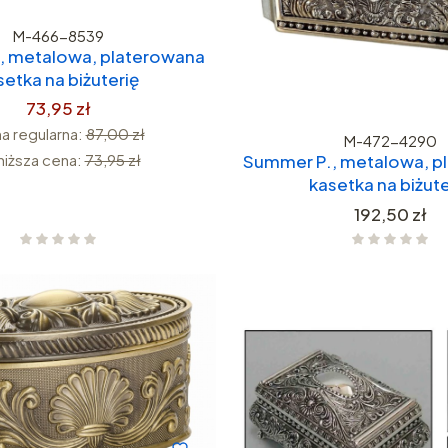
M-466-8539
, metalowa, platerowana
setka na biżuterię
73,95 zł
a regularna:
87,00 zł
M-472-4290
niższa cena:
73,95 zł
Summer P., metalowa, p
kasetka na biżute
Cena
192,50 zł