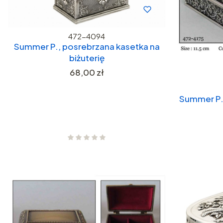
472-4094
Summer P., posrebrzana kasetka na
biżuterię
Cena
68,00 zł
Summer P.