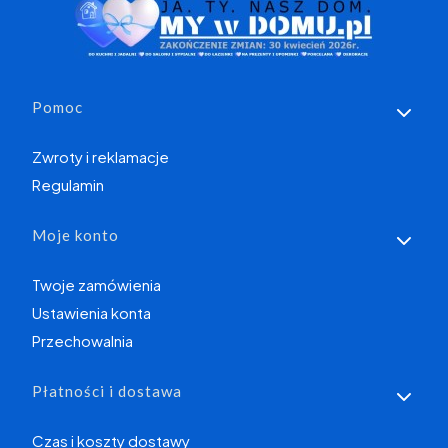
Linki w stopce
Pomoc
Zwroty i reklamacje
Regulamin
Moje konto
Twoje zamówienia
Ustawienia konta
Przechowalnia
Płatności i dostawa
Czas i koszty dostawy