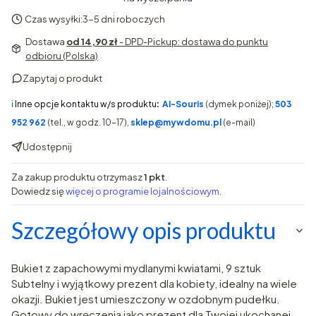
Czas wysyłki:
3-5 dni roboczych
Dostawa
od 14,90 zł
- DPD-Pickup: dostawa do punktu
odbioru (Polska)
Zapytaj o produkt
ℹ️
Inne opcje kontaktu w/s produktu
:
AI-Souris
(dymek poniżej);
503
952 962
(tel., w godz. 10-17),
sklep@mywdomu.pl
(e-mail)
Udostępnij
Za zakup produktu otrzymasz
1 pkt
.
Dowiedz się
więcej o programie lojalnościowym.
Szczegółowy opis produktu
Bukiet z zapachowymi mydlanymi kwiatami, 9 sztuk
Subtelny i wyjątkowy prezent dla kobiety, idealny na wiele
okazji. Bukiet jest umieszczony w ozdobnym pudełku.
Gotowy do wręczenia jako prezent dla Twojej ukochanej