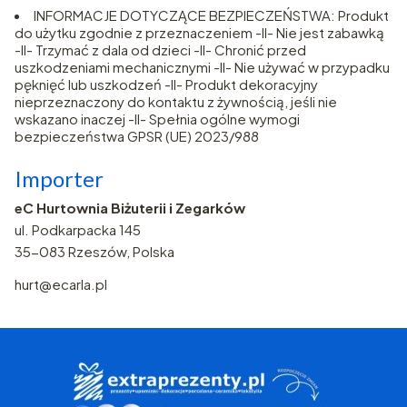
INFORMACJE DOTYCZĄCE BEZPIECZEŃSTWA: Produkt
do użytku zgodnie z przeznaczeniem -II- Nie jest zabawką
-II- Trzymać z dala od dzieci -II- Chronić przed
uszkodzeniami mechanicznymi -II- Nie używać w przypadku
pęknięć lub uszkodzeń -II- Produkt dekoracyjny
nieprzeznaczony do kontaktu z żywnością, jeśli nie
wskazano inaczej -II- Spełnia ogólne wymogi
bezpieczeństwa GPSR (UE) 2023/988
Importer
eC Hurtownia Biżuterii i Zegarków
ul. Podkarpacka 145
35-083 Rzeszów, Polska
hurt@ecarla.pl