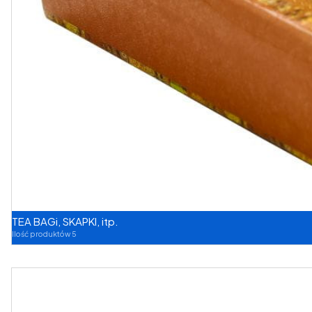
TEA BAGi, SKAPKI, itp.
Ilość produktów 5