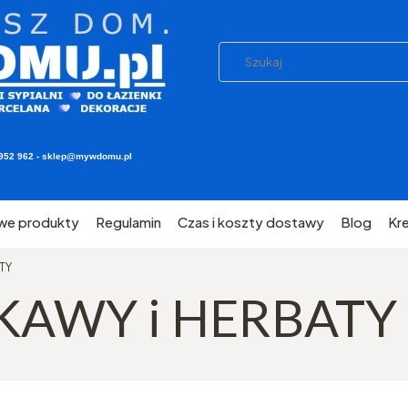
03 952 962 - sklep@mywdomu.pl
we produkty
Regulamin
Czas i koszty dostawy
Blog
Kr
TY
KAWY i HERBATY