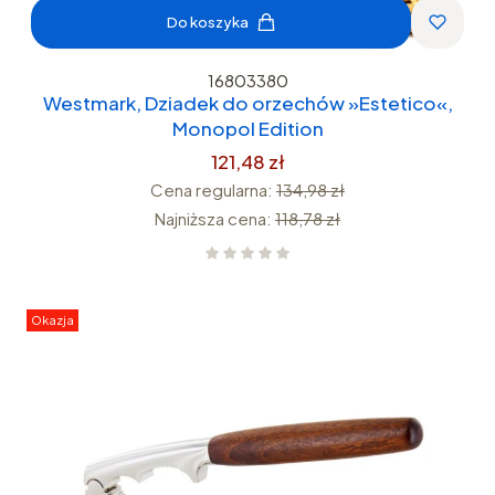
Do koszyka
16803380
Westmark, Dziadek do orzechów »Estetico«,
Monopol Edition
121,48 zł
Cena regularna:
134,98 zł
Najniższa cena:
118,78 zł
Okazja