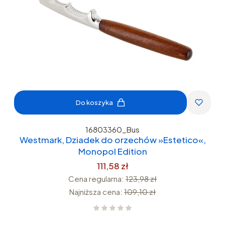
Do koszyka
16803360_Bus
Westmark, Dziadek do orzechów »Estetico«,
Monopol Edition
111,58 zł
Cena regularna:
123,98 zł
Najniższa cena:
109,10 zł