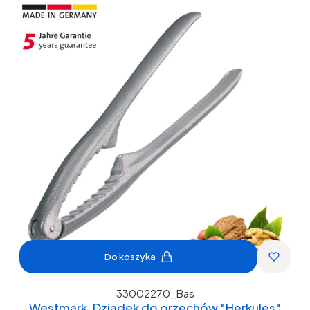
Do koszyka
33002270_Bas
Westmark, Dziadek do orzechów "Herkules"