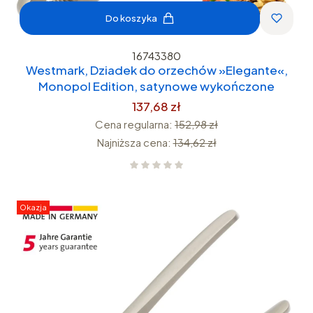
Do koszyka
16743380
Westmark, Dziadek do orzechów »Elegante«,
Monopol Edition, satynowe wykończone
137,68 zł
Cena regularna:
152,98 zł
Najniższa cena:
134,62 zł
Okazja