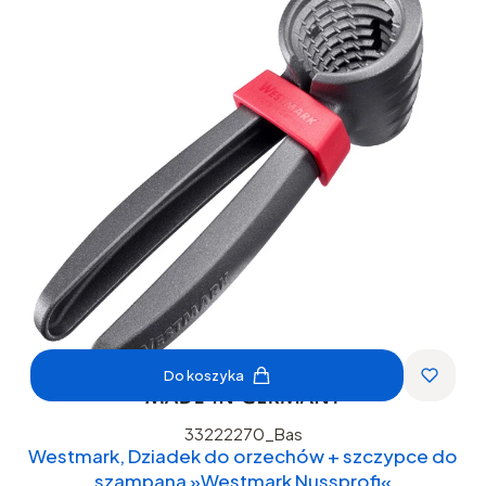
Do koszyka
33222270_Bas
Westmark, Dziadek do orzechów + szczypce do
szampana »Westmark Nussprofi«