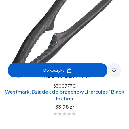
Do koszyka
33007770
Westmark, Dziadek do orzechów „Hercules” Black
Edition
Cena
33,98 zł