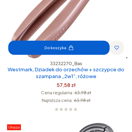
Do koszyka
33232270_Bas
Westmark, Dziadek do orzechów + szczypce do
szampana „2w1”, różowe
57,58 zł
Cena regularna:
63,98 zł
Najniższa cena:
63,98 zł
Okazja