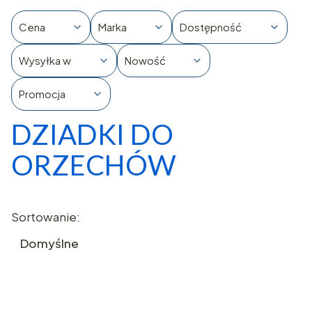
Cena
Marka
Dostępność
Wysyłka w
Nowość
Promocja
DZIADKI DO
Koniec filtrów
ORZECHÓW
Lista produktów
Sortowanie:
Domyślne